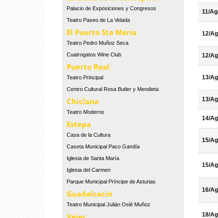
Palacio de Exposiciones y Congresos
11/Ag
Teatro Paseo de La Velada
El Puerto Sta Maria
12/Ag
Teatro Pedro Muñoz Seca
Cuatrogatos Wine Club
12/Ag
Puerto Real
13/Ag
Teatro Principal
Centro Cultural Rosa Butler y Mendieta
13/Ag
Chiclana
Teatro Moderno
14/Ag
Estepa
Casa de la Cultura
15/Ag
Caseta Municipal Paco Gandía
Iglesia de Santa María
15/Ag
Iglesia del Carmen
Parque Municipal Príncipe de Asturias
16/Ag
Guadalcacín
Teatro Municipal Julián Oslé Muñoz
18/Ag
Vejer