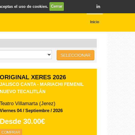
 aceptas el uso de cookies.
Cerrar
Inicio
SELECCIONAR
TIO PEPE FESTIVAL JEREZ
NOCHE DE ZARZUELA - ISMAEL JORDI -
SABINA PUÉRTOLAS
Bodegas Las Copas (Jerez)
Domingo 09 / Agosto / 2026
Desde
32.00€
COMPRAR