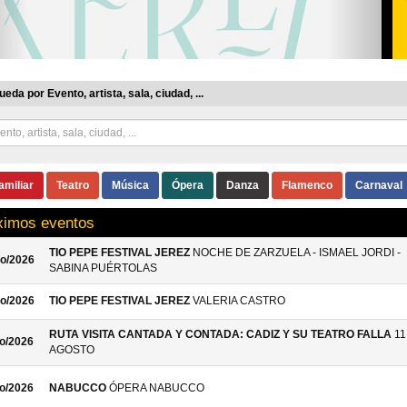
eda por Evento, artista, sala, ciudad, ...
amiliar
Teatro
Música
Ópera
Danza
Flamenco
Carnaval
ximos eventos
TIO PEPE FESTIVAL JEREZ
NOCHE DE ZARZUELA - ISMAEL JORDI -
o/2026
SABINA PUÉRTOLAS
o/2026
TIO PEPE FESTIVAL JEREZ
VALERIA CASTRO
RUTA VISITA CANTADA Y CONTADA: CADIZ Y SU TEATRO FALLA
11
o/2026
AGOSTO
o/2026
NABUCCO
ÓPERA NABUCCO