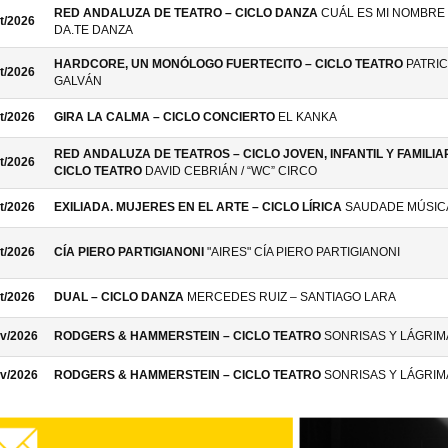
RED ANDALUZA DE TEATRO – CICLO DANZA
CUÁL ES MI NOMBRE 
t/2026
DA.TE DANZA
HARDCORE, UN MONÓLOGO FUERTECITO – CICLO TEATRO
PATRIC
t/2026
GALVÁN
t/2026
GIRA LA CALMA – CICLO CONCIERTO
EL KANKA
RED ANDALUZA DE TEATROS – CICLO JOVEN, INFANTIL Y FAMILIAR
t/2026
CICLO TEATRO
DAVID CEBRIÁN / “WC” CIRCO
t/2026
EXILIADA. MUJERES EN EL ARTE – CICLO LÍRICA
SAUDADE MÚSIC
t/2026
CÍA PIERO PARTIGIANONI
"AIRES" CÍA PIERO PARTIGIANONI
t/2026
DUAL – CICLO DANZA
MERCEDES RUIZ – SANTIAGO LARA
v/2026
RODGERS & HAMMERSTEIN – CICLO TEATRO
SONRISAS Y LÁGRIM
v/2026
RODGERS & HAMMERSTEIN – CICLO TEATRO
SONRISAS Y LÁGRIM