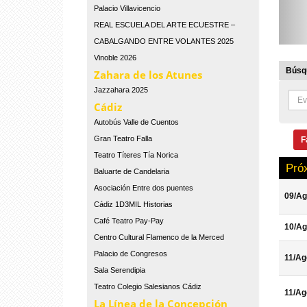
Palacio Villavicencio
REAL ESCUELA DEL ARTE ECUESTRE –
CABALGANDO ENTRE VOLANTES 2025
Vinoble 2026
Búsqu
Zahara de los Atunes
Jazzahara 2025
Cádiz
Autobús Valle de Cuentos
Gran Teatro Falla
F
Teatro Títeres Tía Norica
Pró
Baluarte de Candelaria
Asociación Entre dos puentes
09/Ag
Cádiz 1D3MIL Historias
Café Teatro Pay-Pay
10/Ag
Centro Cultural Flamenco de la Merced
Palacio de Congresos
11/Ag
Sala Serendipia
Teatro Colegio Salesianos Cádiz
11/Ag
La Línea de la Concepción