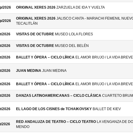
p/2026
ORIGINAL XERES 2026
ZARZUELA DE IDA Y VUELTA
ORIGINAL XERES 2026
JALISCO CANTA - MARIACHI FEMENIL NUEV
p/2026
TECALITLÁN
t/2026
VISITAS DE OCTUBRE
MUSEO LOLA FLORES
t/2026
VISITAS DE OCTUBRE
MUSEO DEL BELÉN
t/2026
BALLET Y ÓPERA – CICLO LÍRICA
EL AMOR BRUJO / LA VIDA BREVE
t/2026
JUAN MEDINA
JUAN MEDINA
t/2026
BALLET Y ÓPERA – CICLO LÍRICA
EL AMOR BRUJO / LA VIDA BREVE
t/2026
DANZAS LATINOAMERICANAS – CICLO CLÁSICA
CUARTETO BRU
t/2026
EL LAGO DE LOS CISNES de TCHAIKOVSKY
BALLET DE KIEV
RED ANDALUZA DE TEATRO – CICLO TEATRO
LA VENGANZA DE D
t/2026
MENDO