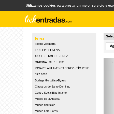
Utilizamos cookies para prestar un mejor servicio y expe
.
Plataforma para la Venta y Gestion de Entradas
Selec
Jerez
Teatro Villamarta
TIO PEPE FESTIVAL
XXX FESTIVAL DE JEREZ
‹
ORIGINAL XERES 2026
PASARELA FLAMENCA JEREZ - TÍO PEPE
JRZ 2026
Bodega González-Byass
Claustros de Santo Domingo
Centro Social Blas Infante
Museo de la Atalaya
Museo del Belén
Museo Lola Flores