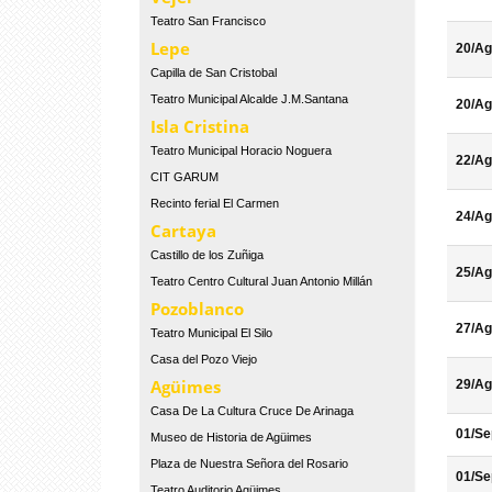
Teatro San Francisco
Lepe
20/Ag
Capilla de San Cristobal
Teatro Municipal Alcalde J.M.Santana
20/Ag
Isla Cristina
Teatro Municipal Horacio Noguera
22/Ag
CIT GARUM
Recinto ferial El Carmen
24/Ag
Cartaya
Castillo de los Zuñiga
25/Ag
Teatro Centro Cultural Juan Antonio Millán
Pozoblanco
27/Ag
Teatro Municipal El Silo
Casa del Pozo Viejo
Agüimes
29/Ag
Casa De La Cultura Cruce De Arinaga
01/Se
Museo de Historia de Agüimes
Plaza de Nuestra Señora del Rosario
01/Se
Teatro Auditorio Agüimes