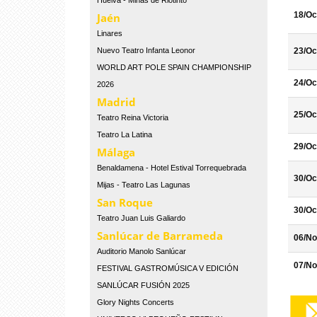
Huelva - Minas de Riotinto
18/Oc
Jaén
Linares
Nuevo Teatro Infanta Leonor
23/Oc
WORLD ART POLE SPAIN CHAMPIONSHIP
24/Oc
2026
Madrid
25/Oc
Teatro Reina Victoria
Teatro La Latina
29/Oc
Málaga
Benaldamena - Hotel Estival Torrequebrada
30/Oc
Mijas - Teatro Las Lagunas
San Roque
30/Oc
Teatro Juan Luis Galiardo
Sanlúcar de Barrameda
06/No
Auditorio Manolo Sanlúcar
07/No
FESTIVAL GASTROMÚSICA V EDICIÓN
SANLÚCAR FUSIÓN 2025
Glory Nights Concerts