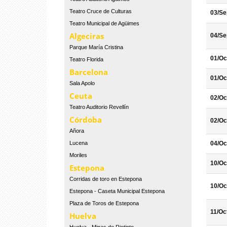
Teatro Cruce de Culturas
03/Se
Teatro Municipal de Agüimes
Algeciras
04/Se
Parque María Cristina
01/Oc
Teatro Florida
Barcelona
01/Oc
Sala Apolo
Ceuta
02/Oc
Teatro Auditorio Revellín
Córdoba
02/Oc
Añora
Lucena
04/Oc
Moriles
10/Oc
Estepona
Corridas de toro en Estepona
10/Oc
Estepona - Caseta Municipal Estepona
Plaza de Toros de Estepona
11/Oc
Huelva