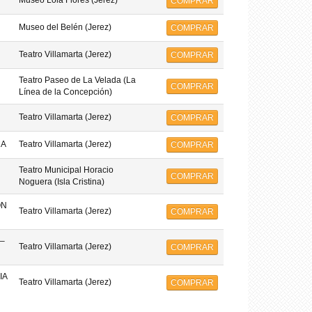
Museo Lola Flores (Jerez)
COMPRAR
Museo del Belén (Jerez)
COMPRAR
Teatro Villamarta (Jerez)
COMPRAR
Teatro Paseo de La Velada (La
COMPRAR
Línea de la Concepción)
Teatro Villamarta (Jerez)
COMPRAR
MA
Teatro Villamarta (Jerez)
COMPRAR
Teatro Municipal Horacio
COMPRAR
Noguera (Isla Cristina)
ON
Teatro Villamarta (Jerez)
COMPRAR
–
Teatro Villamarta (Jerez)
COMPRAR
IA
Teatro Villamarta (Jerez)
COMPRAR