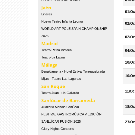
01/Oc
Huelva - Minas de Riotinto
Jaén
01/Oc
Linares
Nuevo Teatro Infanta Leonor
02/Oc
WORLD ART POLE SPAIN CHAMPIONSHIP
2026
02/Oc
Madrid
Teatro Reina Victoria
04/Oc
Teatro La Latina
10/Oc
Málaga
Benaldamena - Hotel Estival Torrequebrada
10/Oc
Mijas - Teatro Las Lagunas
San Roque
11/Oc
Teatro Juan Luis Galiardo
Sanlúcar de Barrameda
18/Oc
Auditorio Manolo Sanlúcar
FESTIVAL GASTROMÚSICA V EDICIÓN
SANLÚCAR FUSIÓN 2025
23/Oc
Glory Nights Concerts