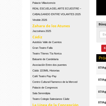
Palacio Villavicencio
REAL ESCUELA DEL ARTE ECUESTRE –
CABALGANDO ENTRE VOLANTES 2025
Vinoble 2026
Búsqu
Zahara de los Atunes
Jazzahara 2025
Cádiz
Autobús Valle de Cuentos
Gran Teatro Falla
F
Teatro Títeres Tía Norica
Pró
Baluarte de Candelaria
Asociación Entre dos puentes
07/Ag
Cádiz 1D3MIL Historias
Café Teatro Pay-Pay
07/Ag
Centro Cultural Flamenco de la Merced
Palacio de Congresos
07/Ag
Sala Serendipia
Teatro Colegio Salesianos Cádiz
07/Ag
La Línea de la Concepción