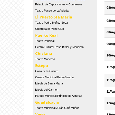
Palacio de Exposiciones y Congresos
08/Ag
Teatro Paseo de La Velada
El Puerto Sta Maria
08/Ag
Teatro Pedro Muñoz Seca
Cuatrogatos Wine Club
08/Ag
Puerto Real
Teatro Principal
09/Ag
Centro Cultural Rosa Butler y Mendieta
Chiclana
10/Ag
Teatro Moderno
Estepa
11/Ag
Casa de la Cultura
Caseta Municipal Paco Gandía
11/Ag
Iglesia de Santa María
Iglesia del Carmen
11/Ag
Parque Municipal Príncipe de Asturias
Guadalcacín
12/Ag
Teatro Municipal Julián Oslé Muñoz
Vejer
12/Ag