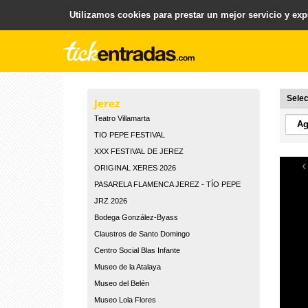
Utilizamos cookies para prestar un mejor servicio y expe
.
Plataforma para la Venta y Gestion de Entradas
Selec
Jerez
Teatro Villamarta
TIO PEPE FESTIVAL
XXX FESTIVAL DE JEREZ
‹
ORIGINAL XERES 2026
PASARELA FLAMENCA JEREZ - TÍO PEPE
JRZ 2026
Bodega González-Byass
Claustros de Santo Domingo
Centro Social Blas Infante
Museo de la Atalaya
Museo del Belén
Museo Lola Flores