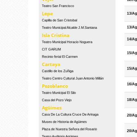
Teatro San Francisco
Lepe
13/Ag
Capilla de San Cristobal
13/Ag
Teatro Municipal Alcalde J.M.Santana
Isla Cristina
14/Ag
Teatro Municipal Horacio Noguera
CIT GARUM
15/Ag
Recinto ferial El Carmen
Cartaya
15/Ag
Castillo de los Zuñiga
Teatro Centro Cultural Juan Antonio Millán
16/Ag
Pozoblanco
Teatro Municipal El Silo
18/Ag
Casa del Pozo Viejo
Agüimes
Casa De La Cultura Cruce De Arinaga
20/Ag
Museo de Historia de Agüimes
Plaza de Nuestra Señora del Rosario
20/Ag
Teatro Auditorio Agüimes