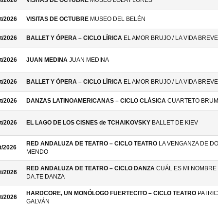
t/2026
VISITAS DE OCTUBRE
MUSEO LOLA FLORES
t/2026
VISITAS DE OCTUBRE
MUSEO DEL BELÉN
t/2026
BALLET Y ÓPERA – CICLO LÍRICA
EL AMOR BRUJO / LA VIDA BREVE
t/2026
JUAN MEDINA
JUAN MEDINA
t/2026
BALLET Y ÓPERA – CICLO LÍRICA
EL AMOR BRUJO / LA VIDA BREVE
t/2026
DANZAS LATINOAMERICANAS – CICLO CLÁSICA
CUARTETO BRU
t/2026
EL LAGO DE LOS CISNES de TCHAIKOVSKY
BALLET DE KIEV
RED ANDALUZA DE TEATRO – CICLO TEATRO
LA VENGANZA DE D
t/2026
MENDO
RED ANDALUZA DE TEATRO – CICLO DANZA
CUÁL ES MI NOMBRE 
t/2026
DA.TE DANZA
HARDCORE, UN MONÓLOGO FUERTECITO – CICLO TEATRO
PATRIC
t/2026
GALVÁN