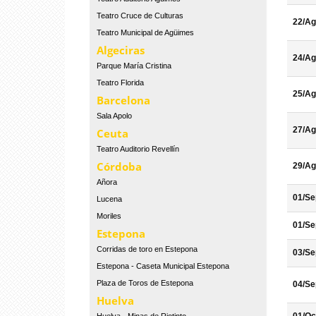
Teatro Cruce de Culturas
22/Ag
Teatro Municipal de Agüimes
Algeciras
24/Ag
Parque María Cristina
Teatro Florida
25/Ag
Barcelona
Sala Apolo
27/Ag
Ceuta
Teatro Auditorio Revellín
Córdoba
29/Ag
Añora
01/Se
Lucena
Moriles
01/Se
Estepona
Corridas de toro en Estepona
03/Se
Estepona - Caseta Municipal Estepona
Plaza de Toros de Estepona
04/Se
Huelva