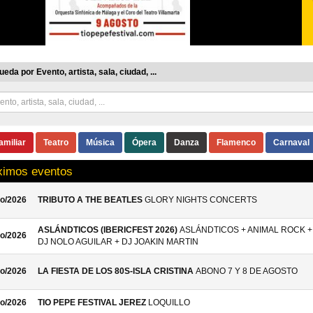
eda por Evento, artista, sala, ciudad, ...
amiliar
Teatro
Música
Ópera
Danza
Flamenco
Carnaval
ximos eventos
o/2026
TRIBUTO A THE BEATLES
GLORY NIGHTS CONCERTS
ASLÁNDTICOS (IBERICFEST 2026)
ASLÁNDTICOS + ANIMAL ROCK +
o/2026
DJ NOLO AGUILAR + DJ JOAKIN MARTIN
o/2026
LA FIESTA DE LOS 80S-ISLA CRISTINA
ABONO 7 Y 8 DE AGOSTO
o/2026
TIO PEPE FESTIVAL JEREZ
LOQUILLO