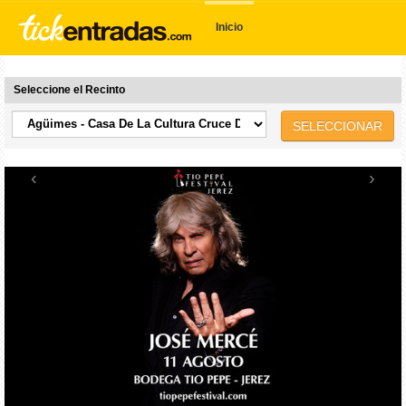
Inicio
Seleccione el Recinto
SELECCIONAR
‹
›