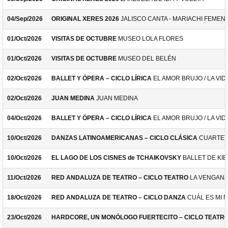
04/Sep/2026
ORIGINAL XERES 2026
JALISCO CANTA - MARIACHI FEMEN
01/Oct/2026
VISITAS DE OCTUBRE
MUSEO LOLA FLORES
01/Oct/2026
VISITAS DE OCTUBRE
MUSEO DEL BELÉN
02/Oct/2026
BALLET Y ÓPERA – CICLO LÍRICA
EL AMOR BRUJO / LA VID
02/Oct/2026
JUAN MEDINA
JUAN MEDINA
04/Oct/2026
BALLET Y ÓPERA – CICLO LÍRICA
EL AMOR BRUJO / LA VID
10/Oct/2026
DANZAS LATINOAMERICANAS – CICLO CLÁSICA
CUARTET
10/Oct/2026
EL LAGO DE LOS CISNES de TCHAIKOVSKY
BALLET DE KIE
11/Oct/2026
RED ANDALUZA DE TEATRO – CICLO TEATRO
LA VENGANZ
18/Oct/2026
RED ANDALUZA DE TEATRO – CICLO DANZA
CUÁL ES MI 
23/Oct/2026
HARDCORE, UN MONÓLOGO FUERTECITO – CICLO TEATR