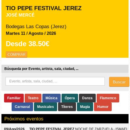
TIO PEPE FESTIVAL JEREZ
JOSÉ MERCÉ
Bodegas Las Copas (Jerez)
Martes 11 / Agosto / 2026
Desde
38.50€
COMPRAR
Búsqueda por Evento, artista, sala, ciudad, ...
Buscar
Familiar
Teatro
Música
Ópera
Danza
Flamenco
Carnaval
Musicales
Títeres
Magia
Humor
Próximos eventos
09/Ago/2026
TIO PEPE FESTIVAL JEREZ
NOCHE DE ZARZUELA - ISMAEL 