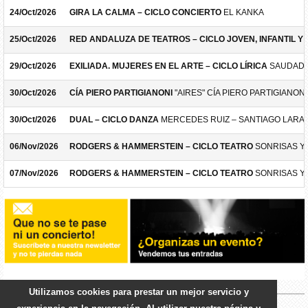
24/Oct/2026
GIRA LA CALMA – CICLO CONCIERTO
EL KANKA
25/Oct/2026
RED ANDALUZA DE TEATROS – CICLO JOVEN, INFANTIL Y F
29/Oct/2026
EXILIADA. MUJERES EN EL ARTE – CICLO LÍRICA
SAUDADE
30/Oct/2026
CÍA PIERO PARTIGIANONI
"AIRES" CÍA PIERO PARTIGIANONI
30/Oct/2026
DUAL – CICLO DANZA
MERCEDES RUIZ – SANTIAGO LARA
06/Nov/2026
RODGERS & HAMMERSTEIN – CICLO TEATRO
SONRISAS Y
07/Nov/2026
RODGERS & HAMMERSTEIN – CICLO TEATRO
SONRISAS Y
Utilizamos cookies para prestar un mejor servicio y