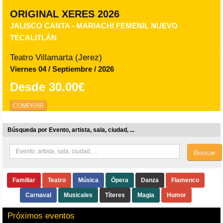
ORIGINAL XERES 2026
JALISCO CANTA - MARIACHI FEMENIL NUEVO
TECALITLÁN
Teatro Villamarta (Jerez)
Viernes 04 / Septiembre / 2026
Desde
30.00€
COMPRAR
Búsqueda por Evento, artista, sala, ciudad, ...
Buscar
Familiar
Teatro
Música
Ópera
Danza
Flamenco
Carnaval
Musicales
Títeres
Magia
Humor
Próximos eventos