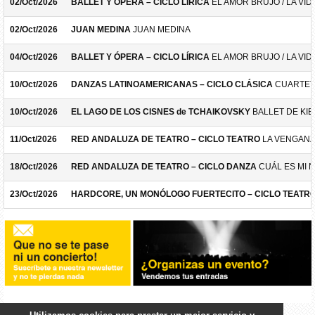
02/Oct/2026
BALLET Y ÓPERA – CICLO LÍRICA
EL AMOR BRUJO / LA VID
02/Oct/2026
JUAN MEDINA
JUAN MEDINA
04/Oct/2026
BALLET Y ÓPERA – CICLO LÍRICA
EL AMOR BRUJO / LA VID
10/Oct/2026
DANZAS LATINOAMERICANAS – CICLO CLÁSICA
CUARTET
10/Oct/2026
EL LAGO DE LOS CISNES de TCHAIKOVSKY
BALLET DE KIE
11/Oct/2026
RED ANDALUZA DE TEATRO – CICLO TEATRO
LA VENGANZ
18/Oct/2026
RED ANDALUZA DE TEATRO – CICLO DANZA
CUÁL ES MI 
23/Oct/2026
HARDCORE, UN MONÓLOGO FUERTECITO – CICLO TEATR