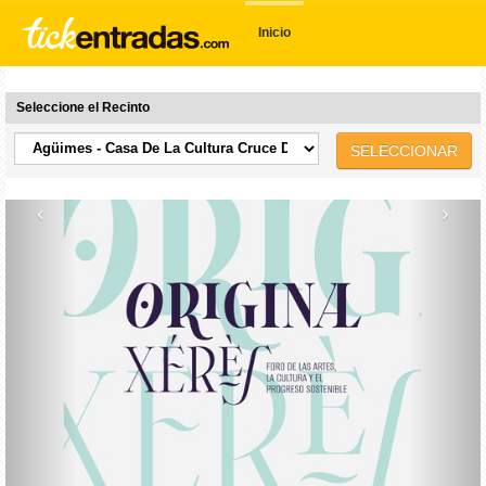
Inicio
Seleccione el Recinto
SELECCIONAR
‹
›