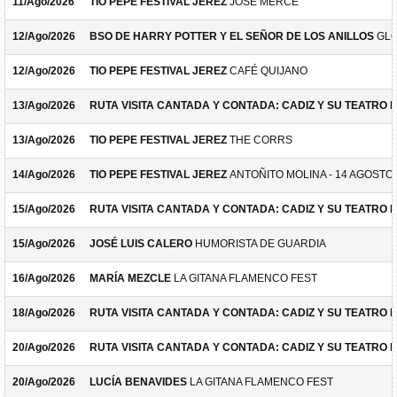
11/Ago/2026
TIO PEPE FESTIVAL JEREZ
JOSÉ MERCÉ
12/Ago/2026
BSO DE HARRY POTTER Y EL SEÑOR DE LOS ANILLOS
GLO
12/Ago/2026
TIO PEPE FESTIVAL JEREZ
CAFÉ QUIJANO
13/Ago/2026
RUTA VISITA CANTADA Y CONTADA: CADIZ Y SU TEATRO 
13/Ago/2026
TIO PEPE FESTIVAL JEREZ
THE CORRS
14/Ago/2026
TIO PEPE FESTIVAL JEREZ
ANTOÑITO MOLINA - 14 AGOSTO
15/Ago/2026
RUTA VISITA CANTADA Y CONTADA: CADIZ Y SU TEATRO 
15/Ago/2026
JOSÉ LUIS CALERO
HUMORISTA DE GUARDIA
16/Ago/2026
MARÍA MEZCLE
LA GITANA FLAMENCO FEST
18/Ago/2026
RUTA VISITA CANTADA Y CONTADA: CADIZ Y SU TEATRO 
20/Ago/2026
RUTA VISITA CANTADA Y CONTADA: CADIZ Y SU TEATRO 
20/Ago/2026
LUCÍA BENAVIDES
LA GITANA FLAMENCO FEST