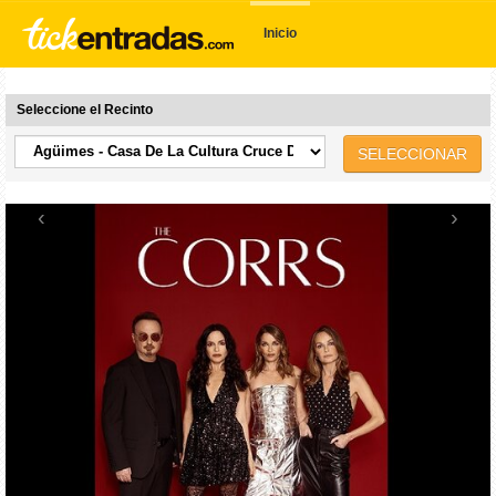
Inicio
Seleccione el Recinto
SELECCIONAR
‹
›