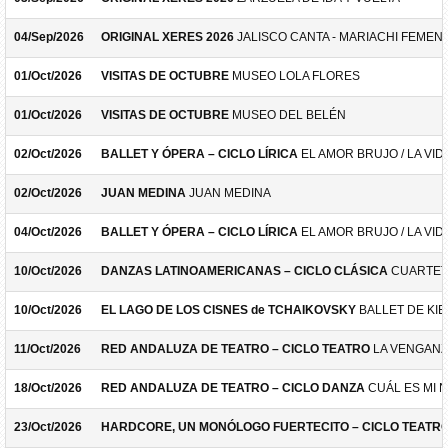
04/Sep/2026
ORIGINAL XERES 2026
JALISCO CANTA - MARIACHI FEMEN
01/Oct/2026
VISITAS DE OCTUBRE
MUSEO LOLA FLORES
01/Oct/2026
VISITAS DE OCTUBRE
MUSEO DEL BELÉN
02/Oct/2026
BALLET Y ÓPERA – CICLO LÍRICA
EL AMOR BRUJO / LA VID
02/Oct/2026
JUAN MEDINA
JUAN MEDINA
04/Oct/2026
BALLET Y ÓPERA – CICLO LÍRICA
EL AMOR BRUJO / LA VID
10/Oct/2026
DANZAS LATINOAMERICANAS – CICLO CLÁSICA
CUARTET
10/Oct/2026
EL LAGO DE LOS CISNES de TCHAIKOVSKY
BALLET DE KIE
11/Oct/2026
RED ANDALUZA DE TEATRO – CICLO TEATRO
LA VENGANZ
18/Oct/2026
RED ANDALUZA DE TEATRO – CICLO DANZA
CUÁL ES MI 
23/Oct/2026
HARDCORE, UN MONÓLOGO FUERTECITO – CICLO TEATR