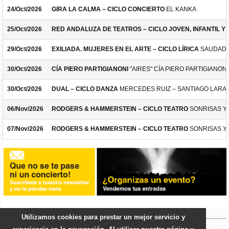
24/Oct/2026
GIRA LA CALMA – CICLO CONCIERTO
EL KANKA
25/Oct/2026
RED ANDALUZA DE TEATROS – CICLO JOVEN, INFANTIL Y F
29/Oct/2026
EXILIADA. MUJERES EN EL ARTE – CICLO LÍRICA
SAUDADE
30/Oct/2026
CÍA PIERO PARTIGIANONI
"AIRES" CÍA PIERO PARTIGIANONI
30/Oct/2026
DUAL – CICLO DANZA
MERCEDES RUIZ – SANTIAGO LARA
06/Nov/2026
RODGERS & HAMMERSTEIN – CICLO TEATRO
SONRISAS Y
07/Nov/2026
RODGERS & HAMMERSTEIN – CICLO TEATRO
SONRISAS Y
Utilizamos cookies para prestar un mejor servicio y