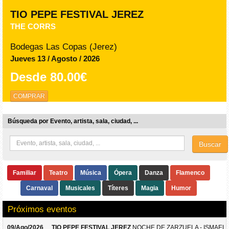
TIO PEPE FESTIVAL JEREZ
THE CORRS
Bodegas Las Copas (Jerez)
Jueves 13 / Agosto / 2026
Desde
80.00€
COMPRAR
Búsqueda por Evento, artista, sala, ciudad, ...
Buscar
Familiar
Teatro
Música
Ópera
Danza
Flamenco
Carnaval
Musicales
Títeres
Magia
Humor
Próximos eventos
09/Ago/2026
TIO PEPE FESTIVAL JEREZ
NOCHE DE ZARZUELA - ISMAEL 