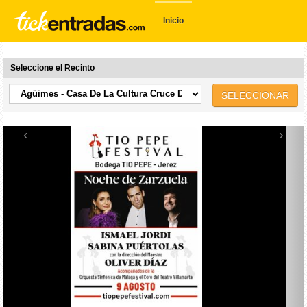
Inicio
Seleccione el Recinto
SELECCIONAR
‹
›