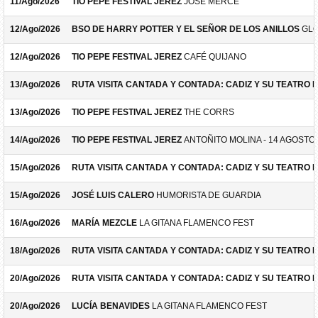
11/Ago/2026
TIO PEPE FESTIVAL JEREZ
JOSÉ MERCÉ
12/Ago/2026
BSO DE HARRY POTTER Y EL SEÑOR DE LOS ANILLOS
GLO
12/Ago/2026
TIO PEPE FESTIVAL JEREZ
CAFÉ QUIJANO
13/Ago/2026
RUTA VISITA CANTADA Y CONTADA: CADIZ Y SU TEATRO 
13/Ago/2026
TIO PEPE FESTIVAL JEREZ
THE CORRS
14/Ago/2026
TIO PEPE FESTIVAL JEREZ
ANTOÑITO MOLINA - 14 AGOSTO
15/Ago/2026
RUTA VISITA CANTADA Y CONTADA: CADIZ Y SU TEATRO 
15/Ago/2026
JOSÉ LUIS CALERO
HUMORISTA DE GUARDIA
16/Ago/2026
MARÍA MEZCLE
LA GITANA FLAMENCO FEST
18/Ago/2026
RUTA VISITA CANTADA Y CONTADA: CADIZ Y SU TEATRO 
20/Ago/2026
RUTA VISITA CANTADA Y CONTADA: CADIZ Y SU TEATRO 
20/Ago/2026
LUCÍA BENAVIDES
LA GITANA FLAMENCO FEST