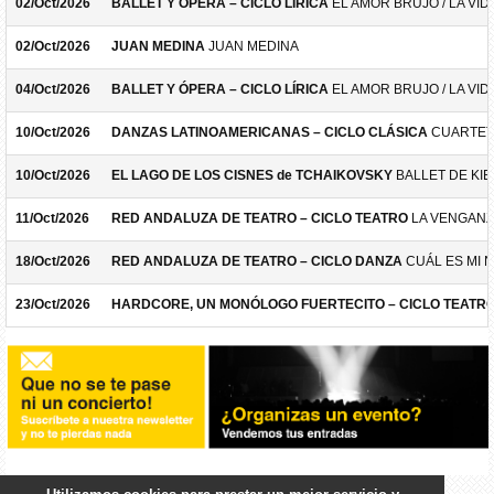
02/Oct/2026
BALLET Y ÓPERA – CICLO LÍRICA
EL AMOR BRUJO / LA VID
02/Oct/2026
JUAN MEDINA
JUAN MEDINA
04/Oct/2026
BALLET Y ÓPERA – CICLO LÍRICA
EL AMOR BRUJO / LA VID
10/Oct/2026
DANZAS LATINOAMERICANAS – CICLO CLÁSICA
CUARTET
10/Oct/2026
EL LAGO DE LOS CISNES de TCHAIKOVSKY
BALLET DE KIE
11/Oct/2026
RED ANDALUZA DE TEATRO – CICLO TEATRO
LA VENGANZ
18/Oct/2026
RED ANDALUZA DE TEATRO – CICLO DANZA
CUÁL ES MI 
23/Oct/2026
HARDCORE, UN MONÓLOGO FUERTECITO – CICLO TEATR