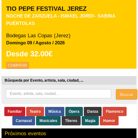
TIO PEPE FESTIVAL JEREZ
NOCHE DE ZARZUELA - ISMAEL JORDI - SABINA
PUÉRTOLAS
Bodegas Las Copas (Jerez)
Domingo 09 / Agosto / 2026
Desde
32.00€
COMPRAR
Búsqueda por Evento, artista, sala, ciudad, ...
Buscar
Familiar
Teatro
Música
Ópera
Danza
Flamenco
Carnaval
Musicales
Títeres
Magia
Humor
Próximos eventos