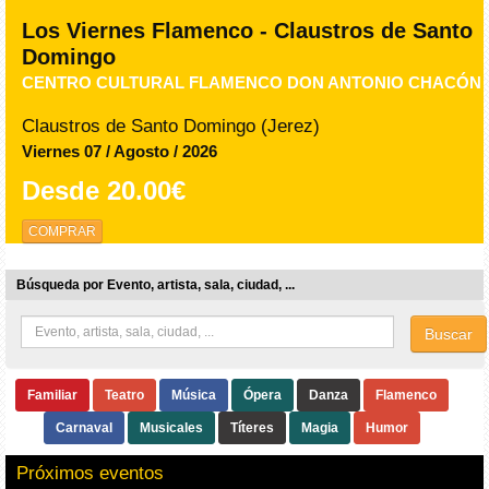
Los Viernes Flamenco - Claustros de Santo
Domingo
CENTRO CULTURAL FLAMENCO DON ANTONIO CHACÓN
Claustros de Santo Domingo (Jerez)
Viernes 07 / Agosto / 2026
Desde
20.00€
COMPRAR
Búsqueda por Evento, artista, sala, ciudad, ...
Buscar
Familiar
Teatro
Música
Ópera
Danza
Flamenco
Carnaval
Musicales
Títeres
Magia
Humor
Próximos eventos