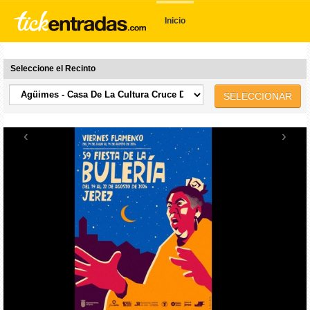
Inicio
Seleccione el Recinto
SELECCIONAR
‹
›