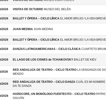
t/2026
VISITAS DE OCTUBRE
MUSEO LOLA FLORES
t/2026
VISITAS DE OCTUBRE
MUSEO DEL BELÉN
t/2026
BALLET Y ÓPERA – CICLO LÍRICA
EL AMOR BRUJO / LA VIDA BREVE
t/2026
JUAN MEDINA
JUAN MEDINA
t/2026
BALLET Y ÓPERA – CICLO LÍRICA
EL AMOR BRUJO / LA VIDA BREVE
t/2026
DANZAS LATINOAMERICANAS – CICLO CLÁSICA
CUARTETO BRU
t/2026
EL LAGO DE LOS CISNES de TCHAIKOVSKY
BALLET DE KIEV
RED ANDALUZA DE TEATRO – CICLO TEATRO
LA VENGANZA DE D
t/2026
MENDO
RED ANDALUZA DE TEATRO – CICLO DANZA
CUÁL ES MI NOMBRE 
t/2026
DA.TE DANZA
HARDCORE, UN MONÓLOGO FUERTECITO – CICLO TEATRO
PATRIC
t/2026
GALVÁN