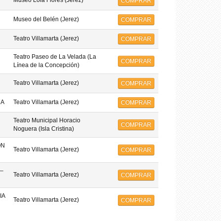
Museo Lola Flores (Jerez)
COMPRAR
Museo del Belén (Jerez)
COMPRAR
Teatro Villamarta (Jerez)
COMPRAR
Teatro Paseo de La Velada (La
COMPRAR
Línea de la Concepción)
Teatro Villamarta (Jerez)
COMPRAR
MA
Teatro Villamarta (Jerez)
COMPRAR
Teatro Municipal Horacio
COMPRAR
Noguera (Isla Cristina)
ON
Teatro Villamarta (Jerez)
COMPRAR
–
Teatro Villamarta (Jerez)
COMPRAR
IA
Teatro Villamarta (Jerez)
COMPRAR