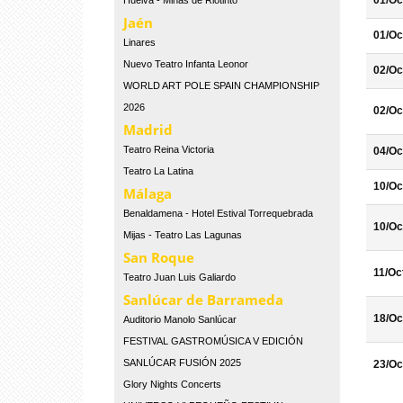
01/Oc
Huelva - Minas de Riotinto
Jaén
01/Oc
Linares
Nuevo Teatro Infanta Leonor
02/Oc
WORLD ART POLE SPAIN CHAMPIONSHIP
2026
02/Oc
Madrid
Teatro Reina Victoria
04/Oc
Teatro La Latina
10/Oc
Málaga
Benaldamena - Hotel Estival Torrequebrada
10/Oc
Mijas - Teatro Las Lagunas
San Roque
11/Oc
Teatro Juan Luis Galiardo
Sanlúcar de Barrameda
18/Oc
Auditorio Manolo Sanlúcar
FESTIVAL GASTROMÚSICA V EDICIÓN
SANLÚCAR FUSIÓN 2025
23/Oc
Glory Nights Concerts