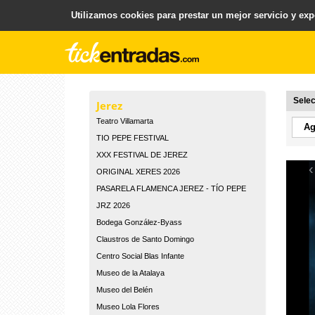
Utilizamos cookies para prestar un mejor servicio y expe
.
Plataforma para la Venta y Gestion de Entradas
Selec
Jerez
Teatro Villamarta
TIO PEPE FESTIVAL
XXX FESTIVAL DE JEREZ
‹
ORIGINAL XERES 2026
PASARELA FLAMENCA JEREZ - TÍO PEPE
JRZ 2026
Bodega González-Byass
Claustros de Santo Domingo
Centro Social Blas Infante
Museo de la Atalaya
Museo del Belén
Museo Lola Flores