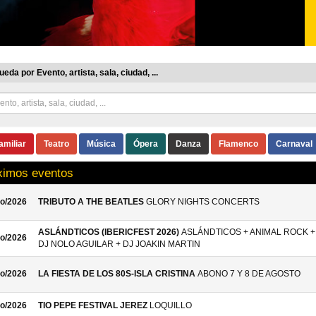
eda por Evento, artista, sala, ciudad, ...
amiliar
Teatro
Música
Ópera
Danza
Flamenco
Carnaval
ximos eventos
o/2026
TRIBUTO A THE BEATLES
GLORY NIGHTS CONCERTS
ASLÁNDTICOS (IBERICFEST 2026)
ASLÁNDTICOS + ANIMAL ROCK +
o/2026
DJ NOLO AGUILAR + DJ JOAKIN MARTIN
o/2026
LA FIESTA DE LOS 80S-ISLA CRISTINA
ABONO 7 Y 8 DE AGOSTO
o/2026
TIO PEPE FESTIVAL JEREZ
LOQUILLO