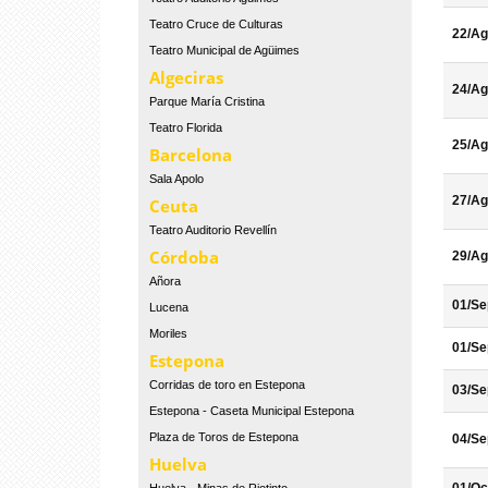
Teatro Cruce de Culturas
22/Ag
Teatro Municipal de Agüimes
Algeciras
24/Ag
Parque María Cristina
Teatro Florida
25/Ag
Barcelona
Sala Apolo
27/Ag
Ceuta
Teatro Auditorio Revellín
Córdoba
29/Ag
Añora
01/Se
Lucena
Moriles
01/Se
Estepona
Corridas de toro en Estepona
03/Se
Estepona - Caseta Municipal Estepona
Plaza de Toros de Estepona
04/Se
Huelva