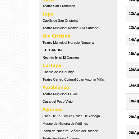
Teatro San Francisco
Lepe
13/Ag
Capilla de San Cristobal
13/Ag
Teatro Municipal Alcalde J.M.Santana
Isla Cristina
14/Ag
Teatro Municipal Horacio Noguera
CIT GARUM
15/Ag
Recinto ferial El Carmen
Cartaya
15/Ag
Castillo de los Zuñiga
Teatro Centro Cultural Juan Antonio Millán
16/Ag
Pozoblanco
Teatro Municipal El Silo
18/Ag
Casa del Pozo Viejo
Agüimes
Casa De La Cultura Cruce De Arinaga
20/Ag
Museo de Historia de Agüimes
Plaza de Nuestra Señora del Rosario
20/Ag
Teatro Auditorio Agüimes