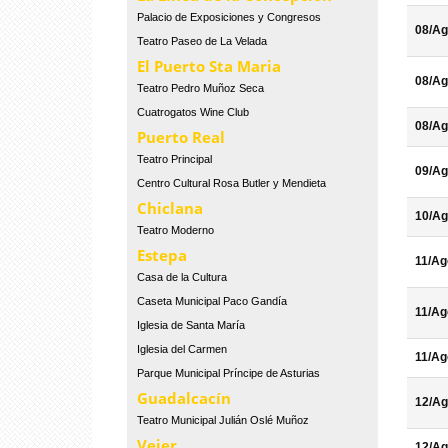
Palacio de Exposiciones y Congresos
08/Ag
Teatro Paseo de La Velada
El Puerto Sta Maria
08/Ag
Teatro Pedro Muñoz Seca
Cuatrogatos Wine Club
08/Ag
Puerto Real
Teatro Principal
09/Ag
Centro Cultural Rosa Butler y Mendieta
Chiclana
10/Ag
Teatro Moderno
Estepa
11/Ag
Casa de la Cultura
Caseta Municipal Paco Gandía
11/Ag
Iglesia de Santa María
Iglesia del Carmen
11/Ag
Parque Municipal Príncipe de Asturias
Guadalcacín
12/Ag
Teatro Municipal Julián Oslé Muñoz
Vejer
12/Ag