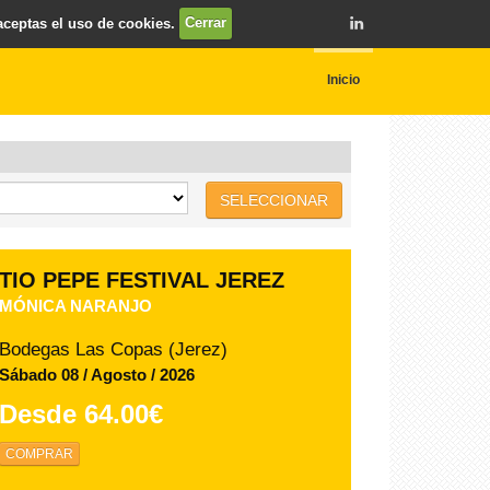
 aceptas el uso de cookies.
Cerrar
Inicio
SELECCIONAR
Los Viernes Flamenco -
Claustros de Santo Domingo
FEDERACIÓN LOCAL DE PEÑAS
FLAMENCAS DE JEREZ
Claustros de Santo Domingo (Jerez)
Viernes 14 / Agosto / 2026
Desde
15.00€