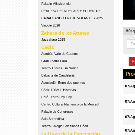
Palacio Villavicencio
REAL ESCUELA DEL ARTE ECUESTRE –
CABALGANDO ENTRE VOLANTES 2025
Vinoble 2026
Búsqu
Zahara de los Atunes
Jazzahara 2025
Cádiz
Autobús Valle de Cuentos
Gran Teatro Falla
F
Teatro Títeres Tía Norica
Pró
Baluarte de Candelaria
Asociación Entre dos puentes
07/Ag
Cádiz 1D3MIL Historias
Café Teatro Pay-Pay
07/Ag
Centro Cultural Flamenco de la Merced
Palacio de Congresos
07/Ag
Sala Serendipia
Teatro Colegio Salesianos Cádiz
07/Ag
La Línea de la Concepción