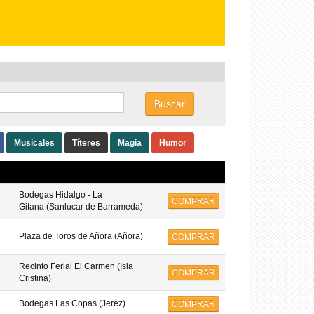
COMPRAR
Buscar
Musicales
Títeres
Magia
Humor
Bodegas Hidalgo - La
COMPRAR
Gitana (Sanlúcar de Barrameda)
Plaza de Toros de Añora (Añora)
COMPRAR
Recinto Ferial El Carmen (Isla
COMPRAR
Cristina)
Bodegas Las Copas (Jerez)
COMPRAR