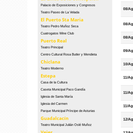
Palacio de Exposiciones y Congresos
08/Ag
Teatro Paseo de La Velada
El Puerto Sta Maria
08/Ag
Teatro Pedro Muñoz Seca
Cuatrogatos Wine Club
08/Ag
Puerto Real
Teatro Principal
09/Ag
Centro Cultural Rosa Butler y Mendieta
Chiclana
10/Ag
Teatro Moderno
Estepa
11/Ag
Casa de la Cultura
Caseta Municipal Paco Gandía
11/Ag
Iglesia de Santa María
Iglesia del Carmen
11/Ag
Parque Municipal Príncipe de Asturias
Guadalcacín
12/Ag
Teatro Municipal Julián Oslé Muñoz
Vejer
12/Ag