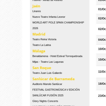
01/Oc
Huelva - Minas de Riotinto
Jaén
01/Oc
Linares
Nuevo Teatro Infanta Leonor
02/Oc
WORLD ART POLE SPAIN CHAMPIONSHIP
2026
02/Oc
Madrid
Teatro Reina Victoria
04/Oc
Teatro La Latina
10/Oc
Málaga
Benaldamena - Hotel Estival Torrequebrada
10/Oc
Mijas - Teatro Las Lagunas
San Roque
11/Oc
Teatro Juan Luis Galiardo
Sanlúcar de Barrameda
18/Oc
Auditorio Manolo Sanlúcar
FESTIVAL GASTROMÚSICA V EDICIÓN
SANLÚCAR FUSIÓN 2025
23/Oc
Glory Nights Concerts