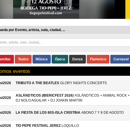
eda por Evento, artista, sala, ciudad, ...
amiliar
Teatro
Música
Ópera
Danza
Flamenco
Carnaval
ximos eventos
o/2026
TRIBUTO A THE BEATLES
GLORY NIGHTS CONCERTS
ASLÁNDTICOS (IBERICFEST 2026)
ASLÁNDTICOS + ANIMAL ROCK +
o/2026
DJ NOLO AGUILAR + DJ JOAKIN MARTIN
o/2026
LA FIESTA DE LOS 80S-ISLA CRISTINA
ABONO 7 Y 8 DE AGOSTO
o/2026
TIO PEPE FESTIVAL JEREZ
LOQUILLO