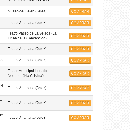
Museo Lola Flores (Jerez)
COMPRAR
Museo del Belén (Jerez)
COMPRAR
Teatro Villamarta (Jerez)
COMPRAR
Teatro Paseo de La Velada (La
COMPRAR
Línea de la Concepción)
Teatro Villamarta (Jerez)
COMPRAR
MA
Teatro Villamarta (Jerez)
COMPRAR
Teatro Municipal Horacio
COMPRAR
Noguera (Isla Cristina)
ON
Teatro Villamarta (Jerez)
COMPRAR
–
Teatro Villamarta (Jerez)
COMPRAR
IA
Teatro Villamarta (Jerez)
COMPRAR