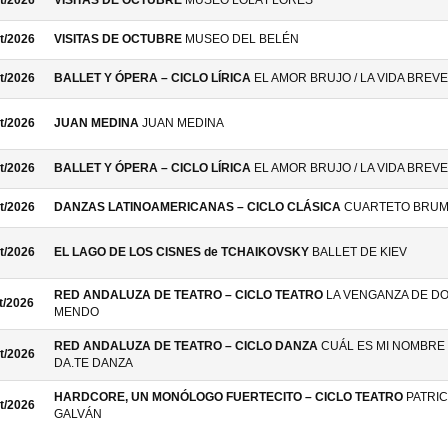
t/2026
VISITAS DE OCTUBRE
MUSEO LOLA FLORES
t/2026
VISITAS DE OCTUBRE
MUSEO DEL BELÉN
t/2026
BALLET Y ÓPERA – CICLO LÍRICA
EL AMOR BRUJO / LA VIDA BREVE
t/2026
JUAN MEDINA
JUAN MEDINA
t/2026
BALLET Y ÓPERA – CICLO LÍRICA
EL AMOR BRUJO / LA VIDA BREVE
t/2026
DANZAS LATINOAMERICANAS – CICLO CLÁSICA
CUARTETO BRU
t/2026
EL LAGO DE LOS CISNES de TCHAIKOVSKY
BALLET DE KIEV
RED ANDALUZA DE TEATRO – CICLO TEATRO
LA VENGANZA DE D
t/2026
MENDO
RED ANDALUZA DE TEATRO – CICLO DANZA
CUÁL ES MI NOMBRE 
t/2026
DA.TE DANZA
HARDCORE, UN MONÓLOGO FUERTECITO – CICLO TEATRO
PATRIC
t/2026
GALVÁN