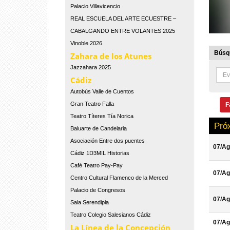
Palacio Villavicencio
REAL ESCUELA DEL ARTE ECUESTRE –
CABALGANDO ENTRE VOLANTES 2025
Vinoble 2026
Búsqu
Zahara de los Atunes
Jazzahara 2025
Cádiz
Autobús Valle de Cuentos
Gran Teatro Falla
F
Teatro Títeres Tía Norica
Pró
Baluarte de Candelaria
Asociación Entre dos puentes
07/Ag
Cádiz 1D3MIL Historias
Café Teatro Pay-Pay
07/Ag
Centro Cultural Flamenco de la Merced
Palacio de Congresos
07/Ag
Sala Serendipia
Teatro Colegio Salesianos Cádiz
07/Ag
La Línea de la Concepción