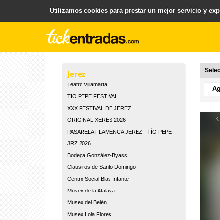
Utilizamos cookies para prestar un mejor servicio y expe
.
Plataforma para la Venta y Gestion de Entradas
Selec
Jerez
Teatro Villamarta
TIO PEPE FESTIVAL
XXX FESTIVAL DE JEREZ
‹
ORIGINAL XERES 2026
PASARELA FLAMENCA JEREZ - TÍO PEPE
JRZ 2026
Bodega González-Byass
Claustros de Santo Domingo
Centro Social Blas Infante
Museo de la Atalaya
Museo del Belén
Museo Lola Flores