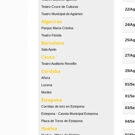
Teatro Cruce de Culturas
22/Ag
Teatro Municipal de Agüimes
Algeciras
24/Ag
Parque María Cristina
Teatro Florida
25/Ag
Barcelona
Sala Apolo
27/Ag
Ceuta
Teatro Auditorio Revellín
Córdoba
29/Ag
Añora
01/Se
Lucena
Moriles
01/Se
Estepona
Corridas de toro en Estepona
03/Se
Estepona - Caseta Municipal Estepona
Plaza de Toros de Estepona
04/Se
Huelva