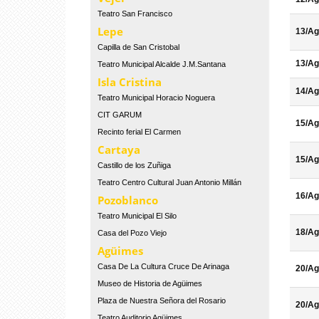
Teatro San Francisco
Lepe
13/Ag
Capilla de San Cristobal
13/Ag
Teatro Municipal Alcalde J.M.Santana
Isla Cristina
14/Ag
Teatro Municipal Horacio Noguera
CIT GARUM
15/Ag
Recinto ferial El Carmen
Cartaya
15/Ag
Castillo de los Zuñiga
Teatro Centro Cultural Juan Antonio Millán
16/Ag
Pozoblanco
Teatro Municipal El Silo
18/Ag
Casa del Pozo Viejo
Agüimes
Casa De La Cultura Cruce De Arinaga
20/Ag
Museo de Historia de Agüimes
Plaza de Nuestra Señora del Rosario
20/Ag
Teatro Auditorio Agüimes