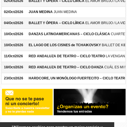
02/Oct/2026
BALLET Y ÓPERA – CICLO LÍRICA
EL AMOR BRUJO / LA VID
02/Oct/2026
JUAN MEDINA
JUAN MEDINA
04/Oct/2026
BALLET Y ÓPERA – CICLO LÍRICA
EL AMOR BRUJO / LA VID
10/Oct/2026
DANZAS LATINOAMERICANAS – CICLO CLÁSICA
CUARTET
10/Oct/2026
EL LAGO DE LOS CISNES de TCHAIKOVSKY
BALLET DE KIE
11/Oct/2026
RED ANDALUZA DE TEATRO – CICLO TEATRO
LA VENGANZ
18/Oct/2026
RED ANDALUZA DE TEATRO – CICLO DANZA
CUÁL ES MI 
23/Oct/2026
HARDCORE, UN MONÓLOGO FUERTECITO – CICLO TEATR