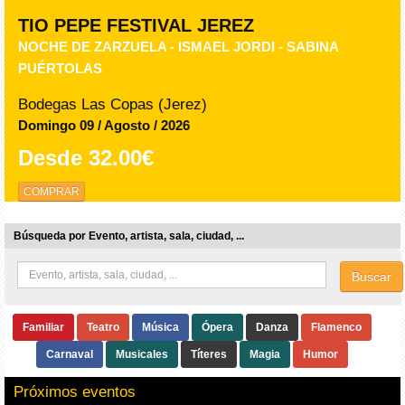
TIO PEPE FESTIVAL JEREZ
NOCHE DE ZARZUELA - ISMAEL JORDI - SABINA
PUÉRTOLAS
Bodegas Las Copas (Jerez)
Domingo 09 / Agosto / 2026
Desde
32.00€
COMPRAR
Búsqueda por Evento, artista, sala, ciudad, ...
Buscar
Familiar
Teatro
Música
Ópera
Danza
Flamenco
Carnaval
Musicales
Títeres
Magia
Humor
Próximos eventos