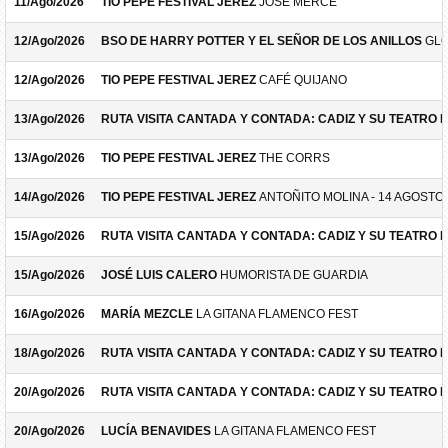
11/Ago/2026
TIO PEPE FESTIVAL JEREZ
JOSÉ MERCÉ
12/Ago/2026
BSO DE HARRY POTTER Y EL SEÑOR DE LOS ANILLOS
GLO
12/Ago/2026
TIO PEPE FESTIVAL JEREZ
CAFÉ QUIJANO
13/Ago/2026
RUTA VISITA CANTADA Y CONTADA: CADIZ Y SU TEATRO 
13/Ago/2026
TIO PEPE FESTIVAL JEREZ
THE CORRS
14/Ago/2026
TIO PEPE FESTIVAL JEREZ
ANTOÑITO MOLINA - 14 AGOSTO
15/Ago/2026
RUTA VISITA CANTADA Y CONTADA: CADIZ Y SU TEATRO 
15/Ago/2026
JOSÉ LUIS CALERO
HUMORISTA DE GUARDIA
16/Ago/2026
MARÍA MEZCLE
LA GITANA FLAMENCO FEST
18/Ago/2026
RUTA VISITA CANTADA Y CONTADA: CADIZ Y SU TEATRO 
20/Ago/2026
RUTA VISITA CANTADA Y CONTADA: CADIZ Y SU TEATRO 
20/Ago/2026
LUCÍA BENAVIDES
LA GITANA FLAMENCO FEST