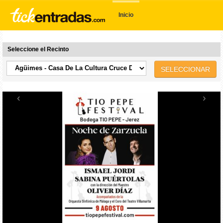
Inicio
Seleccione el Recinto
SELECCIONAR
‹
›