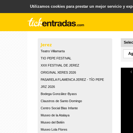
Utilizamos cookies para prestar un mejor servicio y expe
.
Plataforma para la Venta y Gestion de Entradas
Selec
Jerez
Teatro Villamarta
TIO PEPE FESTIVAL
XXX FESTIVAL DE JEREZ
‹
ORIGINAL XERES 2026
PASARELA FLAMENCA JEREZ - TÍO PEPE
JRZ 2026
Bodega González-Byass
Claustros de Santo Domingo
Centro Social Blas Infante
Museo de la Atalaya
Museo del Belén
Museo Lola Flores