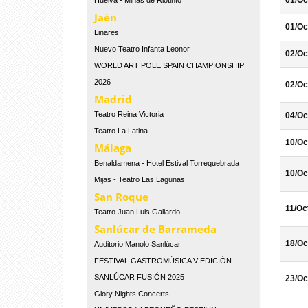
01/Oc
Huelva - Minas de Riotinto
Jaén
01/Oc
Linares
Nuevo Teatro Infanta Leonor
02/Oc
WORLD ART POLE SPAIN CHAMPIONSHIP
2026
02/Oc
Madrid
Teatro Reina Victoria
04/Oc
Teatro La Latina
10/Oc
Málaga
Benaldamena - Hotel Estival Torrequebrada
10/Oc
Mijas - Teatro Las Lagunas
San Roque
11/Oc
Teatro Juan Luis Galiardo
Sanlúcar de Barrameda
18/Oc
Auditorio Manolo Sanlúcar
FESTIVAL GASTROMÚSICA V EDICIÓN
SANLÚCAR FUSIÓN 2025
23/Oc
Glory Nights Concerts