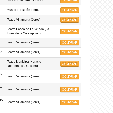
Museo Lola Flores (Jerez)
COMPRAR
Museo del Belén (Jerez)
COMPRAR
Teatro Villamarta (Jerez)
COMPRAR
Teatro Paseo de La Velada (La
COMPRAR
Línea de la Concepción)
Teatro Villamarta (Jerez)
COMPRAR
MA
Teatro Villamarta (Jerez)
COMPRAR
Teatro Municipal Horacio
COMPRAR
Noguera (Isla Cristina)
ON
Teatro Villamarta (Jerez)
COMPRAR
–
Teatro Villamarta (Jerez)
COMPRAR
IA
Teatro Villamarta (Jerez)
COMPRAR