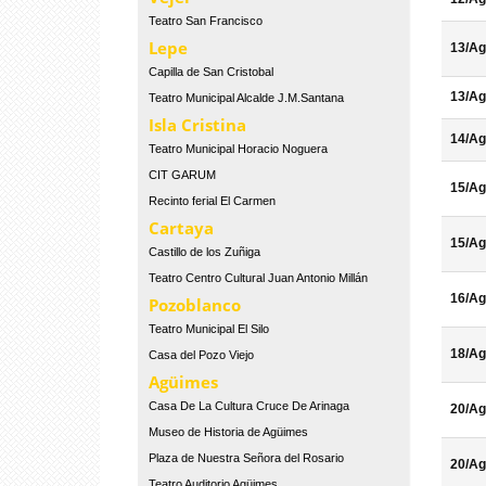
Teatro San Francisco
Lepe
13/Ag
Capilla de San Cristobal
13/Ag
Teatro Municipal Alcalde J.M.Santana
Isla Cristina
14/Ag
Teatro Municipal Horacio Noguera
CIT GARUM
15/Ag
Recinto ferial El Carmen
Cartaya
15/Ag
Castillo de los Zuñiga
Teatro Centro Cultural Juan Antonio Millán
16/Ag
Pozoblanco
Teatro Municipal El Silo
18/Ag
Casa del Pozo Viejo
Agüimes
Casa De La Cultura Cruce De Arinaga
20/Ag
Museo de Historia de Agüimes
Plaza de Nuestra Señora del Rosario
20/Ag
Teatro Auditorio Agüimes