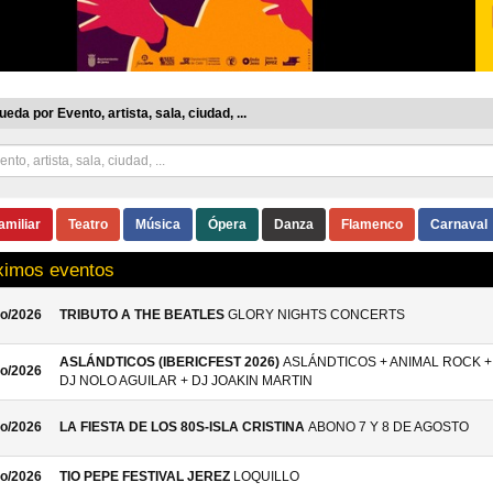
eda por Evento, artista, sala, ciudad, ...
amiliar
Teatro
Música
Ópera
Danza
Flamenco
Carnaval
ximos eventos
o/2026
TRIBUTO A THE BEATLES
GLORY NIGHTS CONCERTS
ASLÁNDTICOS (IBERICFEST 2026)
ASLÁNDTICOS + ANIMAL ROCK +
o/2026
DJ NOLO AGUILAR + DJ JOAKIN MARTIN
o/2026
LA FIESTA DE LOS 80S-ISLA CRISTINA
ABONO 7 Y 8 DE AGOSTO
o/2026
TIO PEPE FESTIVAL JEREZ
LOQUILLO