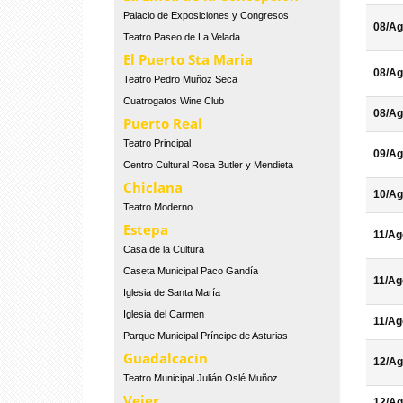
Palacio de Exposiciones y Congresos
08/Ag
Teatro Paseo de La Velada
El Puerto Sta Maria
08/Ag
Teatro Pedro Muñoz Seca
Cuatrogatos Wine Club
08/Ag
Puerto Real
Teatro Principal
09/Ag
Centro Cultural Rosa Butler y Mendieta
Chiclana
10/Ag
Teatro Moderno
Estepa
11/Ag
Casa de la Cultura
Caseta Municipal Paco Gandía
11/Ag
Iglesia de Santa María
Iglesia del Carmen
11/Ag
Parque Municipal Príncipe de Asturias
Guadalcacín
12/Ag
Teatro Municipal Julián Oslé Muñoz
Vejer
12/Ag