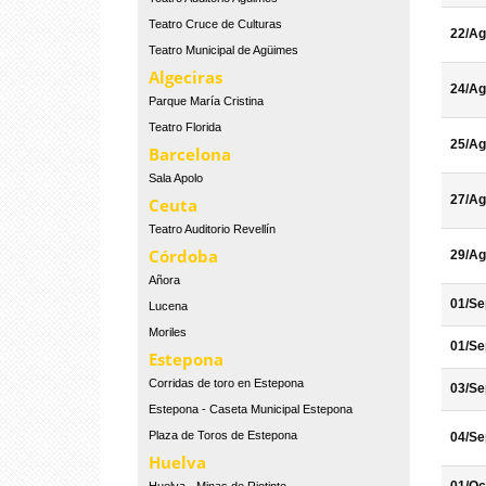
Teatro Cruce de Culturas
22/Ag
Teatro Municipal de Agüimes
Algeciras
24/Ag
Parque María Cristina
Teatro Florida
25/Ag
Barcelona
Sala Apolo
27/Ag
Ceuta
Teatro Auditorio Revellín
Córdoba
29/Ag
Añora
01/Se
Lucena
Moriles
01/Se
Estepona
Corridas de toro en Estepona
03/Se
Estepona - Caseta Municipal Estepona
Plaza de Toros de Estepona
04/Se
Huelva