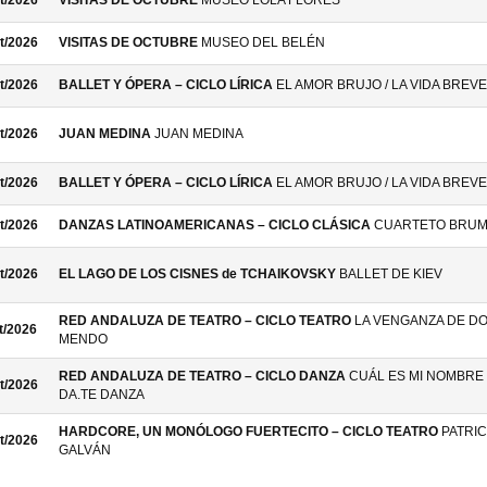
t/2026
VISITAS DE OCTUBRE
MUSEO LOLA FLORES
t/2026
VISITAS DE OCTUBRE
MUSEO DEL BELÉN
t/2026
BALLET Y ÓPERA – CICLO LÍRICA
EL AMOR BRUJO / LA VIDA BREVE
t/2026
JUAN MEDINA
JUAN MEDINA
t/2026
BALLET Y ÓPERA – CICLO LÍRICA
EL AMOR BRUJO / LA VIDA BREVE
t/2026
DANZAS LATINOAMERICANAS – CICLO CLÁSICA
CUARTETO BRU
t/2026
EL LAGO DE LOS CISNES de TCHAIKOVSKY
BALLET DE KIEV
RED ANDALUZA DE TEATRO – CICLO TEATRO
LA VENGANZA DE D
t/2026
MENDO
RED ANDALUZA DE TEATRO – CICLO DANZA
CUÁL ES MI NOMBRE 
t/2026
DA.TE DANZA
HARDCORE, UN MONÓLOGO FUERTECITO – CICLO TEATRO
PATRIC
t/2026
GALVÁN