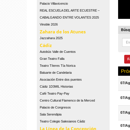
Palacio Villavicencio
REAL ESCUELA DEL ARTE ECUESTRE –
CABALGANDO ENTRE VOLANTES 2025
Vinoble 2026
Búsqu
Zahara de los Atunes
Jazzahara 2025
Cádiz
Autobús Valle de Cuentos
Gran Teatro Falla
F
Teatro Títeres Tía Norica
Pró
Baluarte de Candelaria
Asociación Entre dos puentes
07/Ag
Cádiz 1D3MIL Historias
Café Teatro Pay-Pay
07/Ag
Centro Cultural Flamenco de la Merced
Palacio de Congresos
07/Ag
Sala Serendipia
Teatro Colegio Salesianos Cádiz
07/Ag
La Línea de la Concepción