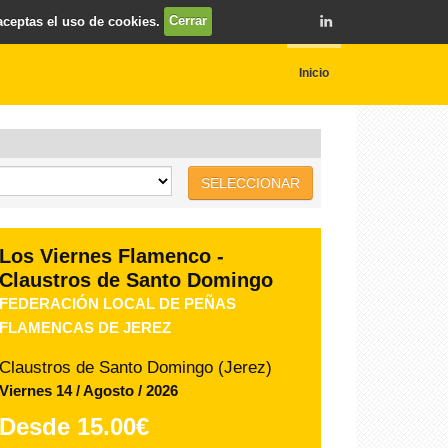
 aceptas el uso de cookies.
Cerrar
Inicio
SELECCIONAR
TIO PEPE FESTIVAL JEREZ
MÓNICA NARANJO
Bodegas Las Copas (Jerez)
Sábado 08 / Agosto / 2026
Desde
68.00€
COMPRAR