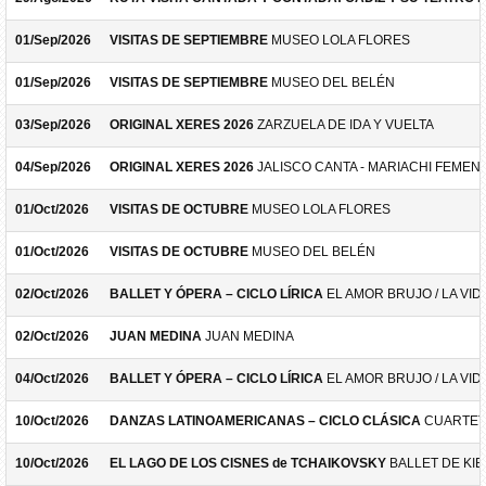
01/Sep/2026
VISITAS DE SEPTIEMBRE
MUSEO LOLA FLORES
01/Sep/2026
VISITAS DE SEPTIEMBRE
MUSEO DEL BELÉN
03/Sep/2026
ORIGINAL XERES 2026
ZARZUELA DE IDA Y VUELTA
04/Sep/2026
ORIGINAL XERES 2026
JALISCO CANTA - MARIACHI FEMEN
01/Oct/2026
VISITAS DE OCTUBRE
MUSEO LOLA FLORES
01/Oct/2026
VISITAS DE OCTUBRE
MUSEO DEL BELÉN
02/Oct/2026
BALLET Y ÓPERA – CICLO LÍRICA
EL AMOR BRUJO / LA VID
02/Oct/2026
JUAN MEDINA
JUAN MEDINA
04/Oct/2026
BALLET Y ÓPERA – CICLO LÍRICA
EL AMOR BRUJO / LA VID
10/Oct/2026
DANZAS LATINOAMERICANAS – CICLO CLÁSICA
CUARTET
10/Oct/2026
EL LAGO DE LOS CISNES de TCHAIKOVSKY
BALLET DE KIE