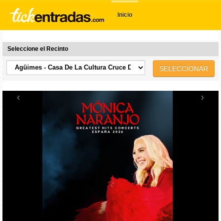
Inicio
Seleccione el Recinto
SELECCIONAR
‹
›