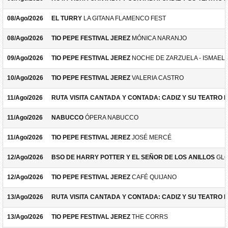
08/Ago/2026
EL TURRY
LA GITANA FLAMENCO FEST
08/Ago/2026
TIO PEPE FESTIVAL JEREZ
MÓNICA NARANJO
09/Ago/2026
TIO PEPE FESTIVAL JEREZ
NOCHE DE ZARZUELA - ISMAEL 
10/Ago/2026
TIO PEPE FESTIVAL JEREZ
VALERIA CASTRO
11/Ago/2026
RUTA VISITA CANTADA Y CONTADA: CADIZ Y SU TEATRO 
11/Ago/2026
NABUCCO
ÓPERA NABUCCO
11/Ago/2026
TIO PEPE FESTIVAL JEREZ
JOSÉ MERCÉ
12/Ago/2026
BSO DE HARRY POTTER Y EL SEÑOR DE LOS ANILLOS
GLO
12/Ago/2026
TIO PEPE FESTIVAL JEREZ
CAFÉ QUIJANO
13/Ago/2026
RUTA VISITA CANTADA Y CONTADA: CADIZ Y SU TEATRO 
13/Ago/2026
TIO PEPE FESTIVAL JEREZ
THE CORRS