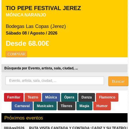
TIO PEPE FESTIVAL JEREZ
MÓNICA NARANJO
Bodegas Las Copas (Jerez)
Sábado 08 / Agosto / 2026
Desde
68.00€
COMPRAR
Búsqueda por Evento, artista, sala, ciudad, ...
Buscar
Familiar
Teatro
Música
Ópera
Danza
Flamenco
Carnaval
Musicales
Títeres
Magia
Humor
Próximos eventos
08/Ago/2026
RUTA VISITA CANTADA Y CONTADA: CADIZ Y SU TEATRO 