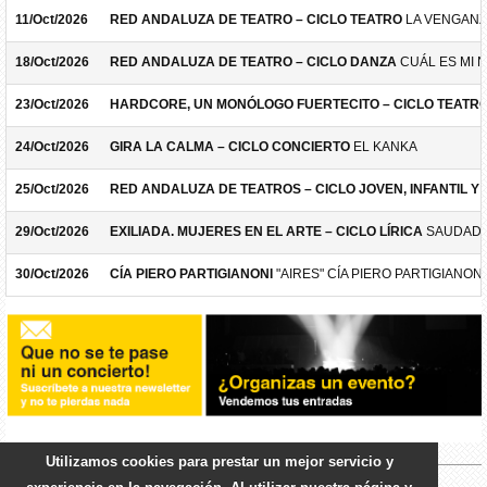
11/Oct/2026
RED ANDALUZA DE TEATRO – CICLO TEATRO
LA VENGANZ
18/Oct/2026
RED ANDALUZA DE TEATRO – CICLO DANZA
CUÁL ES MI 
23/Oct/2026
HARDCORE, UN MONÓLOGO FUERTECITO – CICLO TEATR
24/Oct/2026
GIRA LA CALMA – CICLO CONCIERTO
EL KANKA
25/Oct/2026
RED ANDALUZA DE TEATROS – CICLO JOVEN, INFANTIL Y F
29/Oct/2026
EXILIADA. MUJERES EN EL ARTE – CICLO LÍRICA
SAUDADE
30/Oct/2026
CÍA PIERO PARTIGIANONI
"AIRES" CÍA PIERO PARTIGIANONI
Utilizamos cookies para prestar un mejor servicio y