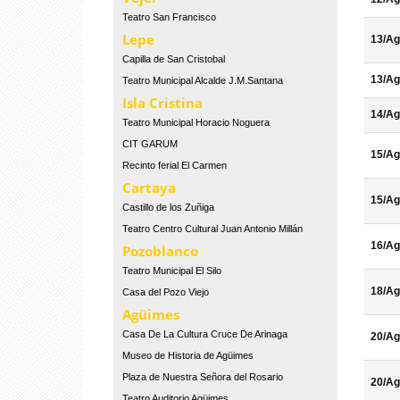
Teatro San Francisco
Lepe
13/Ag
Capilla de San Cristobal
13/Ag
Teatro Municipal Alcalde J.M.Santana
Isla Cristina
14/Ag
Teatro Municipal Horacio Noguera
CIT GARUM
15/Ag
Recinto ferial El Carmen
Cartaya
15/Ag
Castillo de los Zuñiga
Teatro Centro Cultural Juan Antonio Millán
16/Ag
Pozoblanco
Teatro Municipal El Silo
18/Ag
Casa del Pozo Viejo
Agüimes
Casa De La Cultura Cruce De Arinaga
20/Ag
Museo de Historia de Agüimes
Plaza de Nuestra Señora del Rosario
20/Ag
Teatro Auditorio Agüimes