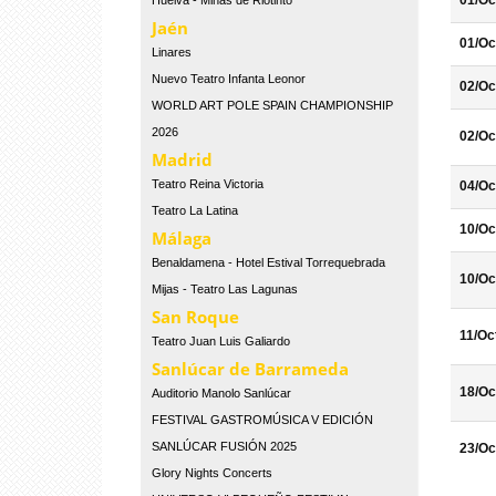
01/Oc
Huelva - Minas de Riotinto
Jaén
01/Oc
Linares
Nuevo Teatro Infanta Leonor
02/Oc
WORLD ART POLE SPAIN CHAMPIONSHIP
2026
02/Oc
Madrid
Teatro Reina Victoria
04/Oc
Teatro La Latina
10/Oc
Málaga
Benaldamena - Hotel Estival Torrequebrada
10/Oc
Mijas - Teatro Las Lagunas
San Roque
11/Oc
Teatro Juan Luis Galiardo
Sanlúcar de Barrameda
18/Oc
Auditorio Manolo Sanlúcar
FESTIVAL GASTROMÚSICA V EDICIÓN
SANLÚCAR FUSIÓN 2025
23/Oc
Glory Nights Concerts