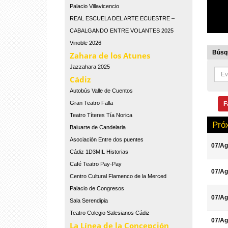
Palacio Villavicencio
REAL ESCUELA DEL ARTE ECUESTRE –
CABALGANDO ENTRE VOLANTES 2025
Vinoble 2026
Búsqu
Zahara de los Atunes
Jazzahara 2025
Cádiz
Autobús Valle de Cuentos
Gran Teatro Falla
F
Teatro Títeres Tía Norica
Pró
Baluarte de Candelaria
Asociación Entre dos puentes
07/Ag
Cádiz 1D3MIL Historias
Café Teatro Pay-Pay
07/Ag
Centro Cultural Flamenco de la Merced
Palacio de Congresos
07/Ag
Sala Serendipia
Teatro Colegio Salesianos Cádiz
07/Ag
La Línea de la Concepción