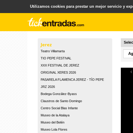
Utilizamos cookies para prestar un mejor servicio y expe
.
Plataforma para la Venta y Gestion de Entradas
Selec
Jerez
Teatro Villamarta
TIO PEPE FESTIVAL
XXX FESTIVAL DE JEREZ
‹
ORIGINAL XERES 2026
PASARELA FLAMENCA JEREZ - TÍO PEPE
JRZ 2026
Bodega González-Byass
Claustros de Santo Domingo
Centro Social Blas Infante
Museo de la Atalaya
Museo del Belén
Museo Lola Flores