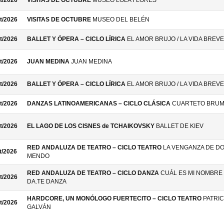
t/2026
VISITAS DE OCTUBRE
MUSEO LOLA FLORES
t/2026
VISITAS DE OCTUBRE
MUSEO DEL BELÉN
t/2026
BALLET Y ÓPERA – CICLO LÍRICA
EL AMOR BRUJO / LA VIDA BREVE
t/2026
JUAN MEDINA
JUAN MEDINA
t/2026
BALLET Y ÓPERA – CICLO LÍRICA
EL AMOR BRUJO / LA VIDA BREVE
t/2026
DANZAS LATINOAMERICANAS – CICLO CLÁSICA
CUARTETO BRU
t/2026
EL LAGO DE LOS CISNES de TCHAIKOVSKY
BALLET DE KIEV
RED ANDALUZA DE TEATRO – CICLO TEATRO
LA VENGANZA DE D
t/2026
MENDO
RED ANDALUZA DE TEATRO – CICLO DANZA
CUÁL ES MI NOMBRE 
t/2026
DA.TE DANZA
HARDCORE, UN MONÓLOGO FUERTECITO – CICLO TEATRO
PATRIC
t/2026
GALVÁN