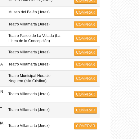
Museo Lola Flores (Jerez)
COMPRAR
Museo del Belén (Jerez)
COMPRAR
Teatro Villamarta (Jerez)
COMPRAR
Teatro Paseo de La Velada (La
COMPRAR
Línea de la Concepción)
Teatro Villamarta (Jerez)
COMPRAR
MA
Teatro Villamarta (Jerez)
COMPRAR
Teatro Municipal Horacio
COMPRAR
Noguera (Isla Cristina)
ON
Teatro Villamarta (Jerez)
COMPRAR
–
Teatro Villamarta (Jerez)
COMPRAR
IA
Teatro Villamarta (Jerez)
COMPRAR