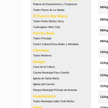
Palacio de Exposiciones y Congresos
08/Ag
Teatro Paseo de La Velada
El Puerto Sta Maria
08/Ag
Teatro Pedro Muñoz Seca
Cuatrogatos Wine Club
08/Ag
Puerto Real
Teatro Principal
09/Ag
Centro Cultural Rosa Butler y Mendieta
Chiclana
10/Ag
Teatro Moderno
Estepa
11/Ag
Casa de la Cultura
Caseta Municipal Paco Gandía
11/Ag
Iglesia de Santa María
Iglesia del Carmen
11/Ag
Parque Municipal Príncipe de Asturias
Guadalcacín
12/Ag
Teatro Municipal Julián Oslé Muñoz
Vejer
12/Ag