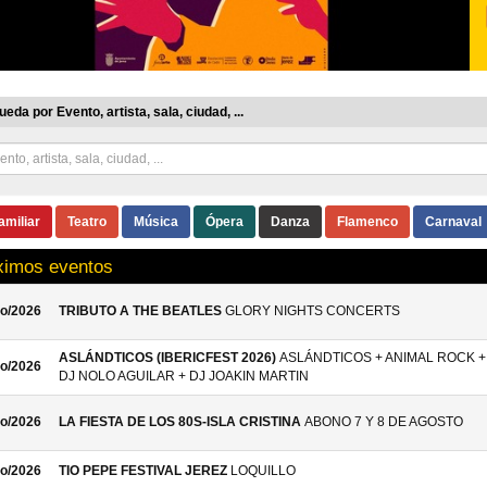
eda por Evento, artista, sala, ciudad, ...
amiliar
Teatro
Música
Ópera
Danza
Flamenco
Carnaval
ximos eventos
o/2026
TRIBUTO A THE BEATLES
GLORY NIGHTS CONCERTS
ASLÁNDTICOS (IBERICFEST 2026)
ASLÁNDTICOS + ANIMAL ROCK +
o/2026
DJ NOLO AGUILAR + DJ JOAKIN MARTIN
o/2026
LA FIESTA DE LOS 80S-ISLA CRISTINA
ABONO 7 Y 8 DE AGOSTO
o/2026
TIO PEPE FESTIVAL JEREZ
LOQUILLO