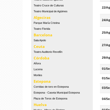
Teatro Cruce de Culturas
22/Ag
Teatro Municipal de Agüimes
Algeciras
24/Ag
Parque María Cristina
Teatro Florida
25/Ag
Barcelona
Sala Apolo
27/Ag
Ceuta
Teatro Auditorio Revellín
Córdoba
29/Ag
Añora
01/Se
Lucena
Moriles
01/Se
Estepona
Corridas de toro en Estepona
03/Se
Estepona - Caseta Municipal Estepona
Plaza de Toros de Estepona
04/Se
Huelva