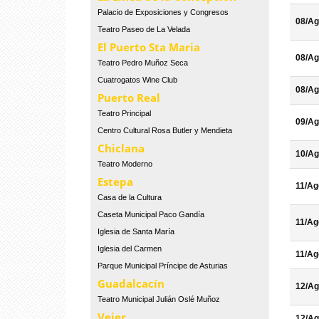
Palacio de Exposiciones y Congresos
08/Ag
Teatro Paseo de La Velada
El Puerto Sta Maria
08/Ag
Teatro Pedro Muñoz Seca
Cuatrogatos Wine Club
08/Ag
Puerto Real
Teatro Principal
09/Ag
Centro Cultural Rosa Butler y Mendieta
Chiclana
10/Ag
Teatro Moderno
Estepa
11/Ag
Casa de la Cultura
Caseta Municipal Paco Gandía
11/Ag
Iglesia de Santa María
Iglesia del Carmen
11/Ag
Parque Municipal Príncipe de Asturias
Guadalcacín
12/Ag
Teatro Municipal Julián Oslé Muñoz
Vejer
12/Ag