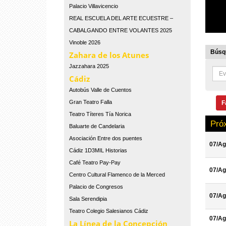
Palacio Villavicencio
REAL ESCUELA DEL ARTE ECUESTRE –
CABALGANDO ENTRE VOLANTES 2025
Vinoble 2026
Búsqu
Zahara de los Atunes
Jazzahara 2025
Cádiz
Autobús Valle de Cuentos
Gran Teatro Falla
F
Teatro Títeres Tía Norica
Pró
Baluarte de Candelaria
Asociación Entre dos puentes
07/Ag
Cádiz 1D3MIL Historias
Café Teatro Pay-Pay
07/Ag
Centro Cultural Flamenco de la Merced
Palacio de Congresos
07/Ag
Sala Serendipia
Teatro Colegio Salesianos Cádiz
07/Ag
La Línea de la Concepción