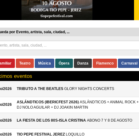
eda por Evento, artista, sala, ciudad, ...
amiliar
Teatro
Música
Ópera
Danza
Flamenco
Carnaval
ximos eventos
o/2026
TRIBUTO A THE BEATLES
GLORY NIGHTS CONCERTS
ASLÁNDTICOS (IBERICFEST 2026)
ASLÁNDTICOS + ANIMAL ROCK +
o/2026
DJ NOLO AGUILAR + DJ JOAKIN MARTIN
o/2026
LA FIESTA DE LOS 80S-ISLA CRISTINA
ABONO 7 Y 8 DE AGOSTO
o/2026
TIO PEPE FESTIVAL JEREZ
LOQUILLO