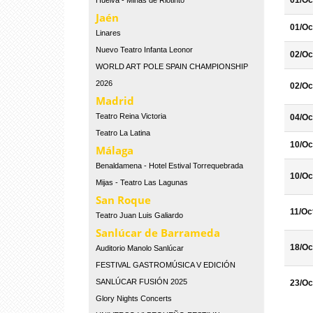
01/Oc
Huelva - Minas de Riotinto
Jaén
01/Oc
Linares
Nuevo Teatro Infanta Leonor
02/Oc
WORLD ART POLE SPAIN CHAMPIONSHIP
2026
02/Oc
Madrid
Teatro Reina Victoria
04/Oc
Teatro La Latina
10/Oc
Málaga
Benaldamena - Hotel Estival Torrequebrada
10/Oc
Mijas - Teatro Las Lagunas
San Roque
11/Oc
Teatro Juan Luis Galiardo
Sanlúcar de Barrameda
18/Oc
Auditorio Manolo Sanlúcar
FESTIVAL GASTROMÚSICA V EDICIÓN
SANLÚCAR FUSIÓN 2025
23/Oc
Glory Nights Concerts