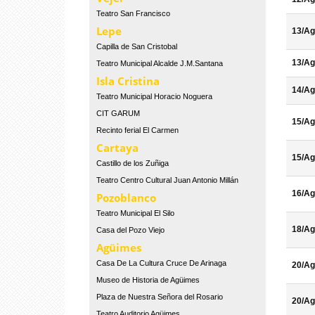
Teatro San Francisco
Lepe
13/Ag
Capilla de San Cristobal
13/Ag
Teatro Municipal Alcalde J.M.Santana
Isla Cristina
14/Ag
Teatro Municipal Horacio Noguera
CIT GARUM
15/Ag
Recinto ferial El Carmen
Cartaya
15/Ag
Castillo de los Zuñiga
Teatro Centro Cultural Juan Antonio Millán
16/Ag
Pozoblanco
Teatro Municipal El Silo
18/Ag
Casa del Pozo Viejo
Agüimes
Casa De La Cultura Cruce De Arinaga
20/Ag
Museo de Historia de Agüimes
Plaza de Nuestra Señora del Rosario
20/Ag
Teatro Auditorio Agüimes