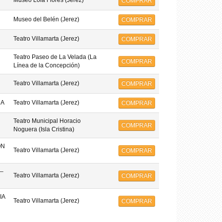
Museo Lola Flores (Jerez)
COMPRAR
Museo del Belén (Jerez)
COMPRAR
Teatro Villamarta (Jerez)
COMPRAR
Teatro Paseo de La Velada (La
COMPRAR
Línea de la Concepción)
Teatro Villamarta (Jerez)
COMPRAR
MA
Teatro Villamarta (Jerez)
COMPRAR
Teatro Municipal Horacio
COMPRAR
Noguera (Isla Cristina)
ON
Teatro Villamarta (Jerez)
COMPRAR
–
Teatro Villamarta (Jerez)
COMPRAR
IA
Teatro Villamarta (Jerez)
COMPRAR