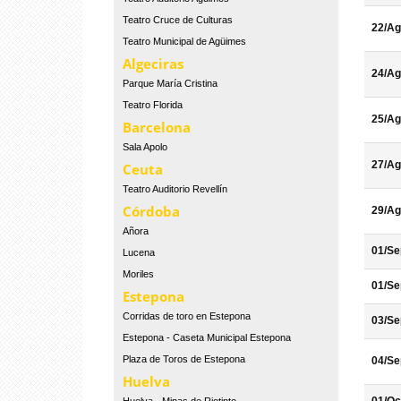
Teatro Cruce de Culturas
22/Ag
Teatro Municipal de Agüimes
Algeciras
24/Ag
Parque María Cristina
Teatro Florida
25/Ag
Barcelona
Sala Apolo
27/Ag
Ceuta
Teatro Auditorio Revellín
Córdoba
29/Ag
Añora
01/Se
Lucena
Moriles
01/Se
Estepona
Corridas de toro en Estepona
03/Se
Estepona - Caseta Municipal Estepona
Plaza de Toros de Estepona
04/Se
Huelva