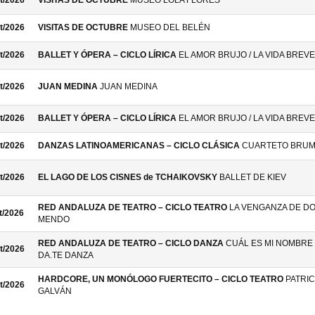
t/2026
VISITAS DE OCTUBRE
MUSEO LOLA FLORES
t/2026
VISITAS DE OCTUBRE
MUSEO DEL BELÉN
t/2026
BALLET Y ÓPERA – CICLO LÍRICA
EL AMOR BRUJO / LA VIDA BREVE
t/2026
JUAN MEDINA
JUAN MEDINA
t/2026
BALLET Y ÓPERA – CICLO LÍRICA
EL AMOR BRUJO / LA VIDA BREVE
t/2026
DANZAS LATINOAMERICANAS – CICLO CLÁSICA
CUARTETO BRU
t/2026
EL LAGO DE LOS CISNES de TCHAIKOVSKY
BALLET DE KIEV
RED ANDALUZA DE TEATRO – CICLO TEATRO
LA VENGANZA DE D
t/2026
MENDO
RED ANDALUZA DE TEATRO – CICLO DANZA
CUÁL ES MI NOMBRE 
t/2026
DA.TE DANZA
HARDCORE, UN MONÓLOGO FUERTECITO – CICLO TEATRO
PATRIC
t/2026
GALVÁN