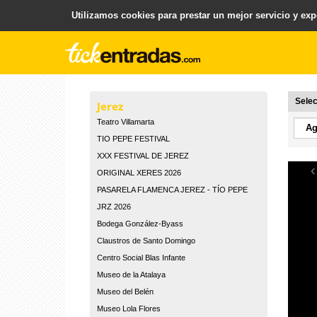
Utilizamos cookies para prestar un mejor servicio y expe
.
Plataforma para la Venta y Gestion de Entradas
Selec
Jerez
Teatro Villamarta
TIO PEPE FESTIVAL
XXX FESTIVAL DE JEREZ
‹
ORIGINAL XERES 2026
PASARELA FLAMENCA JEREZ - TÍO PEPE
JRZ 2026
Bodega González-Byass
Claustros de Santo Domingo
Centro Social Blas Infante
Museo de la Atalaya
Museo del Belén
Museo Lola Flores