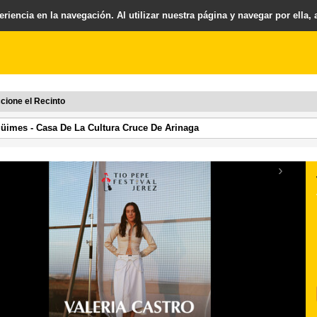
riencia en la navegación. Al utilizar nuestra página y navegar por ella,
cione el Recinto
›