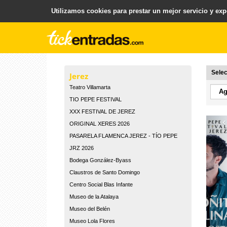
Utilizamos cookies para prestar un mejor servicio y expe
.
Plataforma para la Venta y Gestion de Entradas
Selec
Jerez
Teatro Villamarta
TIO PEPE FESTIVAL
XXX FESTIVAL DE JEREZ
‹
ORIGINAL XERES 2026
PASARELA FLAMENCA JEREZ - TÍO PEPE
JRZ 2026
Bodega González-Byass
Claustros de Santo Domingo
Centro Social Blas Infante
Museo de la Atalaya
Museo del Belén
Museo Lola Flores