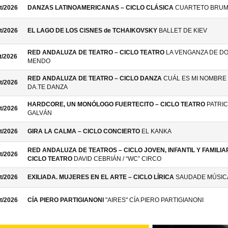
t/2026
DANZAS LATINOAMERICANAS – CICLO CLÁSICA
CUARTETO BRU
t/2026
EL LAGO DE LOS CISNES de TCHAIKOVSKY
BALLET DE KIEV
RED ANDALUZA DE TEATRO – CICLO TEATRO
LA VENGANZA DE D
t/2026
MENDO
RED ANDALUZA DE TEATRO – CICLO DANZA
CUÁL ES MI NOMBRE 
t/2026
DA.TE DANZA
HARDCORE, UN MONÓLOGO FUERTECITO – CICLO TEATRO
PATRIC
t/2026
GALVÁN
t/2026
GIRA LA CALMA – CICLO CONCIERTO
EL KANKA
RED ANDALUZA DE TEATROS – CICLO JOVEN, INFANTIL Y FAMILIAR
t/2026
CICLO TEATRO
DAVID CEBRIÁN / “WC” CIRCO
t/2026
EXILIADA. MUJERES EN EL ARTE – CICLO LÍRICA
SAUDADE MÚSIC
t/2026
CÍA PIERO PARTIGIANONI
"AIRES" CÍA PIERO PARTIGIANONI