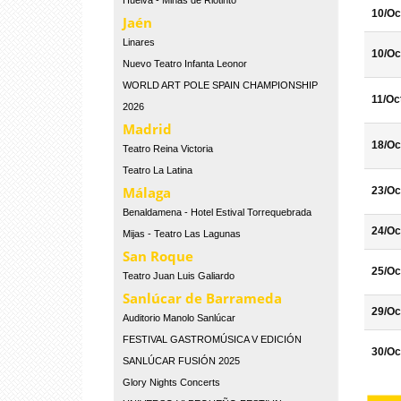
Huelva - Minas de Riotinto
10/Oc
Jaén
Linares
10/Oc
Nuevo Teatro Infanta Leonor
WORLD ART POLE SPAIN CHAMPIONSHIP
11/Oc
2026
Madrid
18/Oc
Teatro Reina Victoria
Teatro La Latina
Málaga
23/Oc
Benaldamena - Hotel Estival Torrequebrada
24/Oc
Mijas - Teatro Las Lagunas
San Roque
25/Oc
Teatro Juan Luis Galiardo
Sanlúcar de Barrameda
29/Oc
Auditorio Manolo Sanlúcar
FESTIVAL GASTROMÚSICA V EDICIÓN
30/Oc
SANLÚCAR FUSIÓN 2025
Glory Nights Concerts