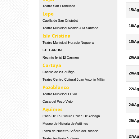
Teatro San Francisco
15/Ag
Lepe
Capilla de San Cristobal
16/Ag
Teatro Municipal Alcalde J.M.Santana
Isla Cristina
18/Ag
Teatro Municipal Horacio Noguera
CIT GARUM
20/Ag
Recinto ferial El Carmen
Cartaya
Castillo de los Zuñiga
20/Ag
Teatro Centro Cultural Juan Antonio Millán
Pozoblanco
22/Ag
Teatro Municipal El Silo
Casa del Pozo Viejo
24/Ag
Agüimes
Casa De La Cultura Cruce De Arinaga
25/Ag
Museo de Historia de Agüimes
Plaza de Nuestra Señora del Rosario
27/Ag
Teatro Auditorio Agüimes