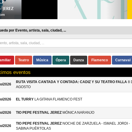
eda por Evento, artista, sala, ciudad, ...
amiliar
Teatro
Música
Ópera
Danza
Flamenco
Carnaval
ximos eventos
RUTA VISITA CANTADA Y CONTADA: CADIZ Y SU TEATRO FALLA
8 
o/2026
AGOSTO
o/2026
EL TURRY
LA GITANA FLAMENCO FEST
o/2026
TIO PEPE FESTIVAL JEREZ
MÓNICA NARANJO
TIO PEPE FESTIVAL JEREZ
NOCHE DE ZARZUELA - ISMAEL JORDI -
o/2026
SABINA PUÉRTOLAS