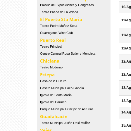
Palacio de Exposiciones y Congresos
10/Ag
Teatro Paseo de La Velada
El Puerto Sta Maria
11/Ag
Teatro Pedro Muñoz Seca
Cuatrogatos Wine Club
11/Ag
Puerto Real
Teatro Principal
11/Ag
Centro Cultural Rosa Butler y Mendieta
Chiclana
12/Ag
Teatro Moderno
Estepa
12/Ag
Casa de la Cultura
13/Ag
Caseta Municipal Paco Gandía
Iglesia de Santa María
13/Ag
Iglesia del Carmen
Parque Municipal Príncipe de Asturias
14/Ag
Guadalcacín
Teatro Municipal Julián Oslé Muñoz
15/Ag
Vejer