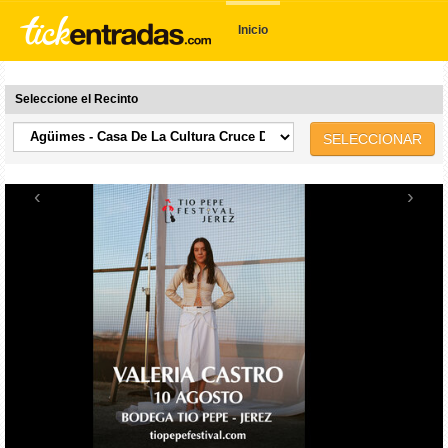
Inicio
Seleccione el Recinto
SELECCIONAR
‹
›