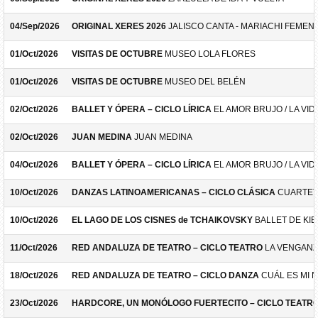
04/Sep/2026
ORIGINAL XERES 2026
JALISCO CANTA - MARIACHI FEMEN
01/Oct/2026
VISITAS DE OCTUBRE
MUSEO LOLA FLORES
01/Oct/2026
VISITAS DE OCTUBRE
MUSEO DEL BELÉN
02/Oct/2026
BALLET Y ÓPERA – CICLO LÍRICA
EL AMOR BRUJO / LA VID
02/Oct/2026
JUAN MEDINA
JUAN MEDINA
04/Oct/2026
BALLET Y ÓPERA – CICLO LÍRICA
EL AMOR BRUJO / LA VID
10/Oct/2026
DANZAS LATINOAMERICANAS – CICLO CLÁSICA
CUARTET
10/Oct/2026
EL LAGO DE LOS CISNES de TCHAIKOVSKY
BALLET DE KIE
11/Oct/2026
RED ANDALUZA DE TEATRO – CICLO TEATRO
LA VENGANZ
18/Oct/2026
RED ANDALUZA DE TEATRO – CICLO DANZA
CUÁL ES MI 
23/Oct/2026
HARDCORE, UN MONÓLOGO FUERTECITO – CICLO TEATR