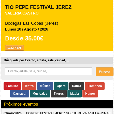
TIO PEPE FESTIVAL JEREZ
VALERIA CASTRO
Bodegas Las Copas (Jerez)
Lunes 10 / Agosto / 2026
Desde
35.00€
COMPRAR
Búsqueda por Evento, artista, sala, ciudad, ...
Buscar
Familiar
Teatro
Música
Ópera
Danza
Flamenco
Carnaval
Musicales
Títeres
Magia
Humor
Próximos eventos
09/Ago/2026
TIO PEPE FESTIVAL JEREZ
NOCHE DE ZARZUELA - ISMAEL 