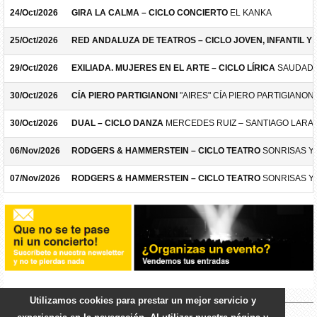
24/Oct/2026
GIRA LA CALMA – CICLO CONCIERTO
EL KANKA
25/Oct/2026
RED ANDALUZA DE TEATROS – CICLO JOVEN, INFANTIL Y F
29/Oct/2026
EXILIADA. MUJERES EN EL ARTE – CICLO LÍRICA
SAUDADE
30/Oct/2026
CÍA PIERO PARTIGIANONI
"AIRES" CÍA PIERO PARTIGIANONI
30/Oct/2026
DUAL – CICLO DANZA
MERCEDES RUIZ – SANTIAGO LARA
06/Nov/2026
RODGERS & HAMMERSTEIN – CICLO TEATRO
SONRISAS Y
07/Nov/2026
RODGERS & HAMMERSTEIN – CICLO TEATRO
SONRISAS Y
Utilizamos cookies para prestar un mejor servicio y