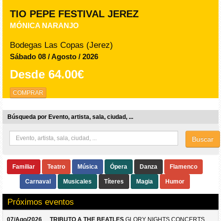
TIO PEPE FESTIVAL JEREZ
MÓNICA NARANJO
Bodegas Las Copas (Jerez)
Sábado 08 / Agosto / 2026
Desde
64.00€
COMPRAR
Búsqueda por Evento, artista, sala, ciudad, ...
Buscar
Familiar
Teatro
Música
Ópera
Danza
Flamenco
Carnaval
Musicales
Títeres
Magia
Humor
Próximos eventos
07/Ago/2026
TRIBUTO A THE BEATLES
GLORY NIGHTS CONCERTS