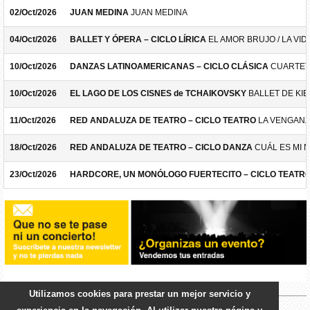
02/Oct/2026
JUAN MEDINA
JUAN MEDINA
04/Oct/2026
BALLET Y ÓPERA – CICLO LÍRICA
EL AMOR BRUJO / LA VID
10/Oct/2026
DANZAS LATINOAMERICANAS – CICLO CLÁSICA
CUARTET
10/Oct/2026
EL LAGO DE LOS CISNES de TCHAIKOVSKY
BALLET DE KIE
11/Oct/2026
RED ANDALUZA DE TEATRO – CICLO TEATRO
LA VENGANZ
18/Oct/2026
RED ANDALUZA DE TEATRO – CICLO DANZA
CUÁL ES MI 
23/Oct/2026
HARDCORE, UN MONÓLOGO FUERTECITO – CICLO TEATR
Utilizamos cookies para prestar un mejor servicio y