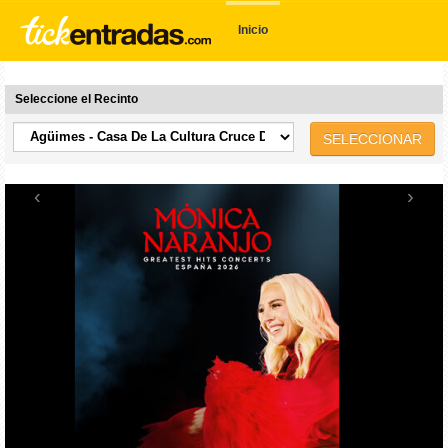
Inicio
Seleccione el Recinto
SELECCIONAR
‹
›