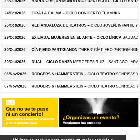
23/Oct/2026
HARDCORE, UN MONÓLOGO FUERTECITO – CICLO TEATR
24/Oct/2026
GIRA LA CALMA – CICLO CONCIERTO
EL KANKA
25/Oct/2026
RED ANDALUZA DE TEATROS – CICLO JOVEN, INFANTIL Y F
29/Oct/2026
EXILIADA. MUJERES EN EL ARTE – CICLO LÍRICA
SAUDADE
30/Oct/2026
CÍA PIERO PARTIGIANONI
"AIRES" CÍA PIERO PARTIGIANONI
30/Oct/2026
DUAL – CICLO DANZA
MERCEDES RUIZ – SANTIAGO LARA
06/Nov/2026
RODGERS & HAMMERSTEIN – CICLO TEATRO
SONRISAS Y
07/Nov/2026
RODGERS & HAMMERSTEIN – CICLO TEATRO
SONRISAS Y