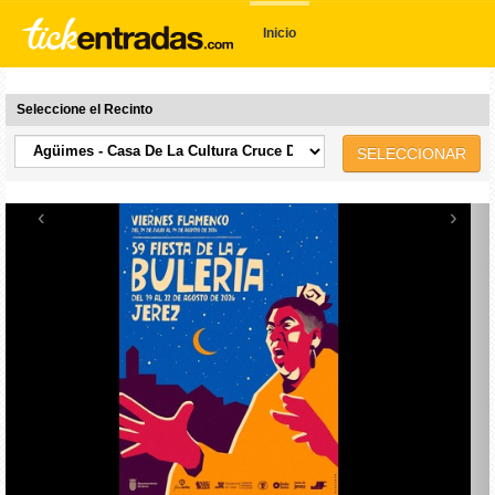
Inicio
Seleccione el Recinto
SELECCIONAR
‹
›