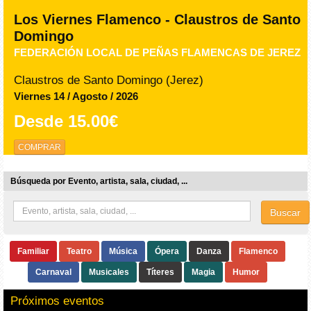
Los Viernes Flamenco - Claustros de Santo
Domingo
FEDERACIÓN LOCAL DE PEÑAS FLAMENCAS DE JEREZ
Claustros de Santo Domingo (Jerez)
Viernes 14 / Agosto / 2026
Desde
15.00€
COMPRAR
Búsqueda por Evento, artista, sala, ciudad, ...
Buscar
Familiar
Teatro
Música
Ópera
Danza
Flamenco
Carnaval
Musicales
Títeres
Magia
Humor
Próximos eventos