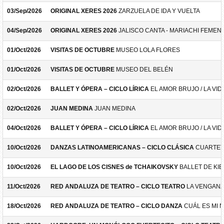
03/Sep/2026
ORIGINAL XERES 2026
ZARZUELA DE IDA Y VUELTA
04/Sep/2026
ORIGINAL XERES 2026
JALISCO CANTA - MARIACHI FEMEN
01/Oct/2026
VISITAS DE OCTUBRE
MUSEO LOLA FLORES
01/Oct/2026
VISITAS DE OCTUBRE
MUSEO DEL BELÉN
02/Oct/2026
BALLET Y ÓPERA – CICLO LÍRICA
EL AMOR BRUJO / LA VID
02/Oct/2026
JUAN MEDINA
JUAN MEDINA
04/Oct/2026
BALLET Y ÓPERA – CICLO LÍRICA
EL AMOR BRUJO / LA VID
10/Oct/2026
DANZAS LATINOAMERICANAS – CICLO CLÁSICA
CUARTET
10/Oct/2026
EL LAGO DE LOS CISNES de TCHAIKOVSKY
BALLET DE KIE
11/Oct/2026
RED ANDALUZA DE TEATRO – CICLO TEATRO
LA VENGANZ
18/Oct/2026
RED ANDALUZA DE TEATRO – CICLO DANZA
CUÁL ES MI 