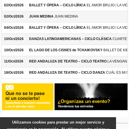
02/Oct/2026
BALLET Y ÓPERA – CICLO LÍRICA
EL AMOR BRUJO / LA VID
02/Oct/2026
JUAN MEDINA
JUAN MEDINA
04/Oct/2026
BALLET Y ÓPERA – CICLO LÍRICA
EL AMOR BRUJO / LA VID
10/Oct/2026
DANZAS LATINOAMERICANAS – CICLO CLÁSICA
CUARTET
10/Oct/2026
EL LAGO DE LOS CISNES de TCHAIKOVSKY
BALLET DE KIE
11/Oct/2026
RED ANDALUZA DE TEATRO – CICLO TEATRO
LA VENGANZ
18/Oct/2026
RED ANDALUZA DE TEATRO – CICLO DANZA
CUÁL ES MI 
Utilizamos cookies para prestar un mejor servicio y