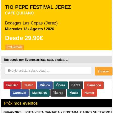
TIO PEPE FESTIVAL JEREZ
CAFÉ QUIJANO
Bodegas Las Copas (Jerez)
Miercoles 12 / Agosto / 2026
Desde
29.90€
COMPRAR
Búsqueda por Evento, artista, sala, ciudad, ...
Buscar
Familiar
Teatro
Música
Ópera
Danza
Flamenco
Carnaval
Musicales
Títeres
Magia
Humor
Próximos eventos
06/Ago/2026
RUTA VISITA CANTADA Y CONTADA: CADIZ Y SU TEATRO 