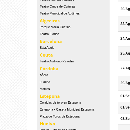
Teatro Cruce de Culturas
20/Ag
Teatro Municipal de Agüimes
Algeciras
22/Ag
Parque María Cristina
Teatro Florida
24/Ag
Barcelona
Sala Apolo
25/Ag
Ceuta
Teatro Auditorio Revellín
Córdoba
27/Ag
Añora
Lucena
29/Ag
Moriles
Estepona
01/Se
Corridas de toro en Estepona
01/Se
Estepona - Caseta Municipal Estepona
Plaza de Toros de Estepona
03/Se
Huelva