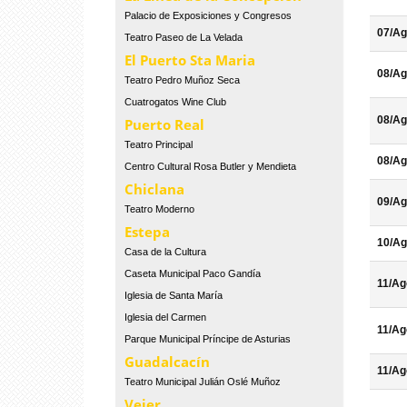
Palacio de Exposiciones y Congresos
07/Ag
Teatro Paseo de La Velada
El Puerto Sta Maria
08/Ag
Teatro Pedro Muñoz Seca
Cuatrogatos Wine Club
08/Ag
Puerto Real
Teatro Principal
08/Ag
Centro Cultural Rosa Butler y Mendieta
Chiclana
09/Ag
Teatro Moderno
Estepa
10/Ag
Casa de la Cultura
Caseta Municipal Paco Gandía
11/Ag
Iglesia de Santa María
Iglesia del Carmen
11/Ag
Parque Municipal Príncipe de Asturias
Guadalcacín
11/Ag
Teatro Municipal Julián Oslé Muñoz
Vejer