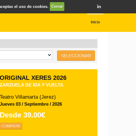
 aceptas el uso de cookies.
Cerrar
Inicio
SELECCIONAR
TIO PEPE FESTIVAL JEREZ
JOSÉ MERCÉ
Bodegas Las Copas (Jerez)
Martes 11 / Agosto / 2026
Desde
38.50€
COMPRAR