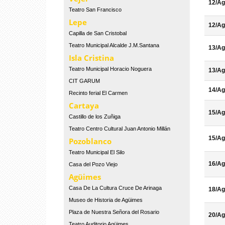
12/Ag
Teatro San Francisco
Lepe
12/Ag
Capilla de San Cristobal
Teatro Municipal Alcalde J.M.Santana
13/Ag
Isla Cristina
Teatro Municipal Horacio Noguera
13/Ag
CIT GARUM
14/Ag
Recinto ferial El Carmen
Cartaya
15/Ag
Castillo de los Zuñiga
Teatro Centro Cultural Juan Antonio Millán
15/Ag
Pozoblanco
Teatro Municipal El Silo
16/Ag
Casa del Pozo Viejo
Agüimes
Casa De La Cultura Cruce De Arinaga
18/Ag
Museo de Historia de Agüimes
Plaza de Nuestra Señora del Rosario
20/Ag
Teatro Auditorio Agüimes