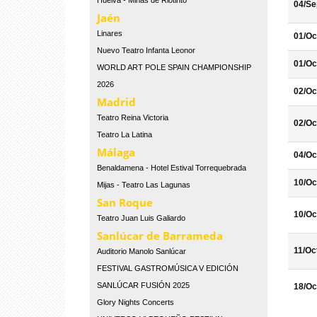
Huelva - Minas de Riotinto
04/Se
Jaén
Linares
01/Oc
Nuevo Teatro Infanta Leonor
01/Oc
WORLD ART POLE SPAIN CHAMPIONSHIP
2026
02/Oc
Madrid
Teatro Reina Victoria
02/Oc
Teatro La Latina
Málaga
04/Oc
Benaldamena - Hotel Estival Torrequebrada
10/Oc
Mijas - Teatro Las Lagunas
San Roque
10/Oc
Teatro Juan Luis Galiardo
Sanlúcar de Barrameda
11/Oc
Auditorio Manolo Sanlúcar
FESTIVAL GASTROMÚSICA V EDICIÓN
SANLÚCAR FUSIÓN 2025
18/Oc
Glory Nights Concerts