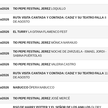
o/2026
TIO PEPE FESTIVAL JEREZ
LOQUILLO
RUTA VISITA CANTADA Y CONTADA: CADIZ Y SU TEATRO FALLA
8
o/2026
DE AGOSTO
o/2026
EL TURRY
LA GITANA FLAMENCO FEST
o/2026
TIO PEPE FESTIVAL JEREZ
MÓNICA NARANJO
TIO PEPE FESTIVAL JEREZ
NOCHE DE ZARZUELA - ISMAEL JORDI -
o/2026
SABINA PUÉRTOLAS
o/2026
TIO PEPE FESTIVAL JEREZ
VALERIA CASTRO
RUTA VISITA CANTADA Y CONTADA: CADIZ Y SU TEATRO FALLA
11
o/2026
DE AGOSTO
o/2026
NABUCCO
ÓPERA NABUCCO
o/2026
TIO PEPE FESTIVAL JEREZ
JOSÉ MERCÉ
BSO DE HARRY POTTER Y EL SEÑOR DE LOS ANILLOS
GLORY