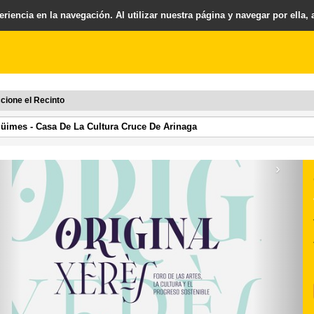
riencia en la navegación. Al utilizar nuestra página y navegar por ella,
cione el Recinto
›