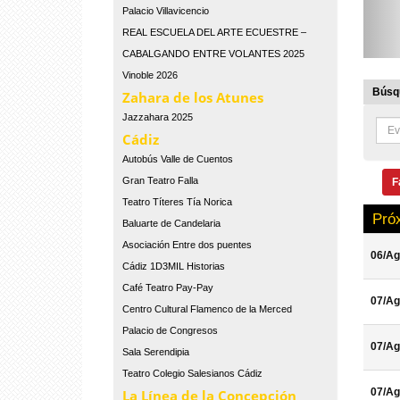
Palacio Villavicencio
REAL ESCUELA DEL ARTE ECUESTRE –
CABALGANDO ENTRE VOLANTES 2025
Vinoble 2026
Búsqu
Zahara de los Atunes
Jazzahara 2025
Cádiz
Autobús Valle de Cuentos
Gran Teatro Falla
F
Teatro Títeres Tía Norica
Pró
Baluarte de Candelaria
Asociación Entre dos puentes
06/Ag
Cádiz 1D3MIL Historias
Café Teatro Pay-Pay
07/Ag
Centro Cultural Flamenco de la Merced
Palacio de Congresos
07/Ag
Sala Serendipia
Teatro Colegio Salesianos Cádiz
07/Ag
La Línea de la Concepción