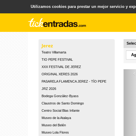
Utilizamos cookies para prestar un mejor servicio y expe
.
Plataforma para la Venta y Gestion de Entradas
Selec
Jerez
Teatro Villamarta
TIO PEPE FESTIVAL
XXX FESTIVAL DE JEREZ
‹
ORIGINAL XERES 2026
PASARELA FLAMENCA JEREZ - TÍO PEPE
JRZ 2026
Bodega González-Byass
Claustros de Santo Domingo
Centro Social Blas Infante
Museo de la Atalaya
Museo del Belén
Museo Lola Flores