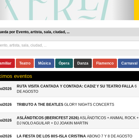
eda por Evento, artista, sala, ciudad, ...
amiliar
Teatro
Música
Ópera
Danza
Flamenco
Carnaval
ximos eventos
RUTA VISITA CANTADA Y CONTADA: CADIZ Y SU TEATRO FALLA
6
o/2026
DE AGOSTO
o/2026
TRIBUTO A THE BEATLES
GLORY NIGHTS CONCERTS
ASLÁNDTICOS (IBERICFEST 2026)
ASLÁNDTICOS + ANIMAL ROCK +
o/2026
DJ NOLO AGUILAR + DJ JOAKIN MARTIN
o/2026
LA FIESTA DE LOS 80S-ISLA CRISTINA
ABONO 7 Y 8 DE AGOSTO