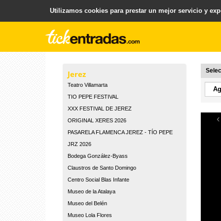
Utilizamos cookies para prestar un mejor servicio y expe
.
Plataforma para la Venta y Gestion de Entradas
Selec
Jerez
Teatro Villamarta
TIO PEPE FESTIVAL
XXX FESTIVAL DE JEREZ
‹
ORIGINAL XERES 2026
PASARELA FLAMENCA JEREZ - TÍO PEPE
JRZ 2026
Bodega González-Byass
Claustros de Santo Domingo
Centro Social Blas Infante
Museo de la Atalaya
Museo del Belén
Museo Lola Flores