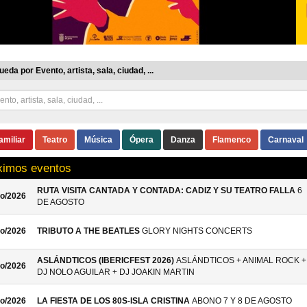
eda por Evento, artista, sala, ciudad, ...
amiliar
Teatro
Música
Ópera
Danza
Flamenco
Carnaval
ximos eventos
RUTA VISITA CANTADA Y CONTADA: CADIZ Y SU TEATRO FALLA
6
o/2026
DE AGOSTO
o/2026
TRIBUTO A THE BEATLES
GLORY NIGHTS CONCERTS
ASLÁNDTICOS (IBERICFEST 2026)
ASLÁNDTICOS + ANIMAL ROCK +
o/2026
DJ NOLO AGUILAR + DJ JOAKIN MARTIN
o/2026
LA FIESTA DE LOS 80S-ISLA CRISTINA
ABONO 7 Y 8 DE AGOSTO