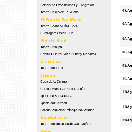
Palacio de Exposiciones y Congresos
07/Ag
Teatro Paseo de La Velada
El Puerto Sta Maria
08/Ag
Teatro Pedro Muñoz Seca
Cuatrogatos Wine Club
08/Ag
Puerto Real
Teatro Principal
08/Ag
Centro Cultural Rosa Butler y Mendieta
Chiclana
09/Ag
Teatro Moderno
Estepa
10/Ag
Casa de la Cultura
Caseta Municipal Paco Gandía
11/Ag
Iglesia de Santa María
Iglesia del Carmen
11/Ag
Parque Municipal Príncipe de Asturias
Guadalcacín
11/Ag
Teatro Municipal Julián Oslé Muñoz
Vejer