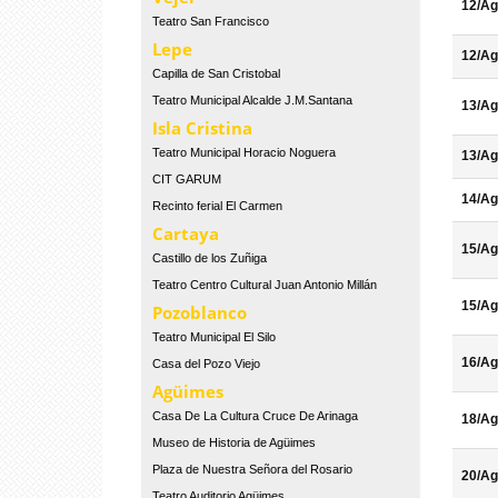
12/Ag
Teatro San Francisco
Lepe
12/Ag
Capilla de San Cristobal
Teatro Municipal Alcalde J.M.Santana
13/Ag
Isla Cristina
Teatro Municipal Horacio Noguera
13/Ag
CIT GARUM
14/Ag
Recinto ferial El Carmen
Cartaya
15/Ag
Castillo de los Zuñiga
Teatro Centro Cultural Juan Antonio Millán
15/Ag
Pozoblanco
Teatro Municipal El Silo
16/Ag
Casa del Pozo Viejo
Agüimes
Casa De La Cultura Cruce De Arinaga
18/Ag
Museo de Historia de Agüimes
Plaza de Nuestra Señora del Rosario
20/Ag
Teatro Auditorio Agüimes