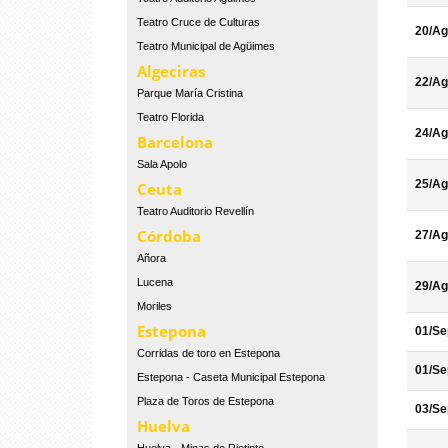
Teatro Cruce de Culturas
20/Ag
Teatro Municipal de Agüimes
Algeciras
22/Ag
Parque María Cristina
Teatro Florida
24/Ag
Barcelona
Sala Apolo
25/Ag
Ceuta
Teatro Auditorio Revellín
Córdoba
27/Ag
Añora
Lucena
29/Ag
Moriles
Estepona
01/Se
Corridas de toro en Estepona
01/Se
Estepona - Caseta Municipal Estepona
Plaza de Toros de Estepona
03/Se
Huelva