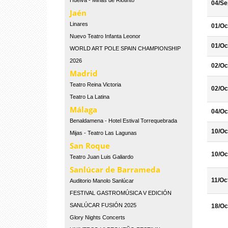
Huelva - Minas de Riotinto
04/Se
Jaén
Linares
01/Oc
Nuevo Teatro Infanta Leonor
01/Oc
WORLD ART POLE SPAIN CHAMPIONSHIP
2026
02/Oc
Madrid
Teatro Reina Victoria
02/Oc
Teatro La Latina
Málaga
04/Oc
Benaldamena - Hotel Estival Torrequebrada
10/Oc
Mijas - Teatro Las Lagunas
San Roque
10/Oc
Teatro Juan Luis Galiardo
Sanlúcar de Barrameda
11/Oc
Auditorio Manolo Sanlúcar
FESTIVAL GASTROMÚSICA V EDICIÓN
SANLÚCAR FUSIÓN 2025
18/Oc
Glory Nights Concerts