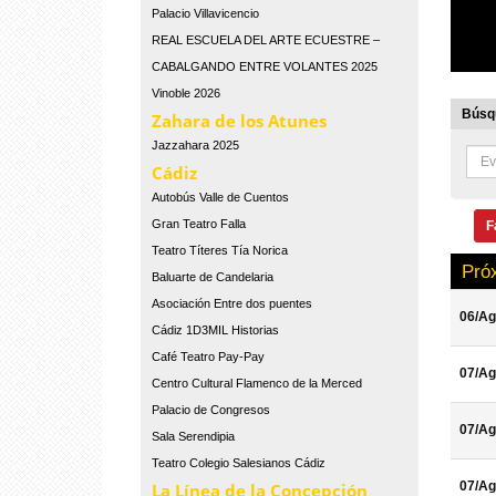
Palacio Villavicencio
REAL ESCUELA DEL ARTE ECUESTRE –
CABALGANDO ENTRE VOLANTES 2025
Vinoble 2026
Búsqu
Zahara de los Atunes
Jazzahara 2025
Cádiz
Autobús Valle de Cuentos
Gran Teatro Falla
F
Teatro Títeres Tía Norica
Pró
Baluarte de Candelaria
Asociación Entre dos puentes
06/Ag
Cádiz 1D3MIL Historias
Café Teatro Pay-Pay
07/Ag
Centro Cultural Flamenco de la Merced
Palacio de Congresos
07/Ag
Sala Serendipia
Teatro Colegio Salesianos Cádiz
07/Ag
La Línea de la Concepción