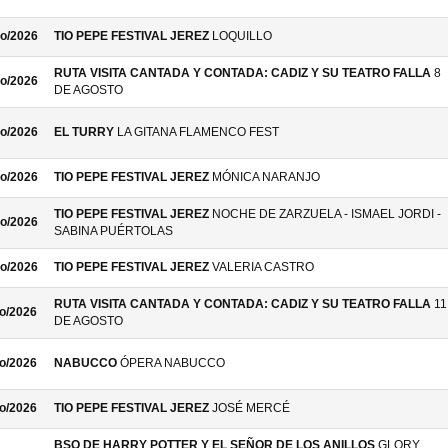
o/2026
TIO PEPE FESTIVAL JEREZ
LOQUILLO
RUTA VISITA CANTADA Y CONTADA: CADIZ Y SU TEATRO FALLA
8
o/2026
DE AGOSTO
o/2026
EL TURRY
LA GITANA FLAMENCO FEST
o/2026
TIO PEPE FESTIVAL JEREZ
MÓNICA NARANJO
TIO PEPE FESTIVAL JEREZ
NOCHE DE ZARZUELA - ISMAEL JORDI -
o/2026
SABINA PUÉRTOLAS
o/2026
TIO PEPE FESTIVAL JEREZ
VALERIA CASTRO
RUTA VISITA CANTADA Y CONTADA: CADIZ Y SU TEATRO FALLA
11
o/2026
DE AGOSTO
o/2026
NABUCCO
ÓPERA NABUCCO
o/2026
TIO PEPE FESTIVAL JEREZ
JOSÉ MERCÉ
BSO DE HARRY POTTER Y EL SEÑOR DE LOS ANILLOS
GLORY