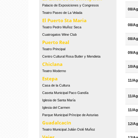
Palacio de Exposiciones y Congresos
08/Ag
Teatro Paseo de La Velada
El Puerto Sta Maria
08/Ag
Teatro Pedro Muñoz Seca
Cuatrogatos Wine Club
08/Ag
Puerto Real
Teatro Principal
09/Ag
Centro Cultural Rosa Butler y Mendieta
Chiclana
10/Ag
Teatro Moderno
Estepa
11/Ag
Casa de la Cultura
Caseta Municipal Paco Gandía
11/Ag
Iglesia de Santa María
Iglesia del Carmen
11/Ag
Parque Municipal Príncipe de Asturias
Guadalcacín
12/Ag
Teatro Municipal Julián Oslé Muñoz
Vejer
12/Ag