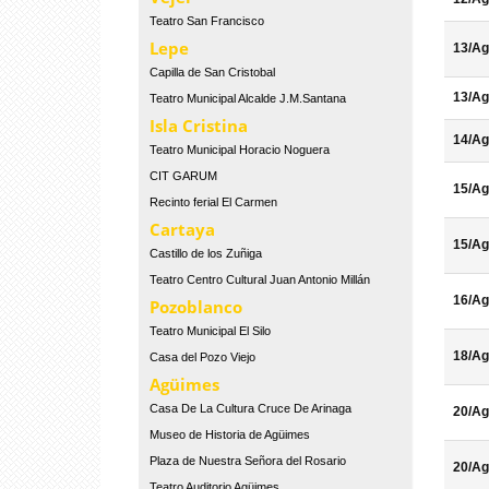
Teatro San Francisco
Lepe
13/Ag
Capilla de San Cristobal
13/Ag
Teatro Municipal Alcalde J.M.Santana
Isla Cristina
14/Ag
Teatro Municipal Horacio Noguera
CIT GARUM
15/Ag
Recinto ferial El Carmen
Cartaya
15/Ag
Castillo de los Zuñiga
Teatro Centro Cultural Juan Antonio Millán
16/Ag
Pozoblanco
Teatro Municipal El Silo
18/Ag
Casa del Pozo Viejo
Agüimes
Casa De La Cultura Cruce De Arinaga
20/Ag
Museo de Historia de Agüimes
Plaza de Nuestra Señora del Rosario
20/Ag
Teatro Auditorio Agüimes