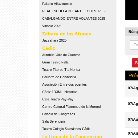
Palacio Villavicencio
REAL ESCUELA DEL ARTE ECUESTRE –
CABALGANDO ENTRE VOLANTES 2025
Vinoble 2026
Búsqu
Zahara de los Atunes
Jazzahara 2025
Cádiz
Autobús Valle de Cuentos
Gran Teatro Falla
F
Teatro Títeres Tía Norica
Pró
Baluarte de Candelaria
Asociación Entre dos puentes
07/Ag
Cádiz 1D3MIL Historias
Café Teatro Pay-Pay
07/Ag
Centro Cultural Flamenco de la Merced
Palacio de Congresos
07/Ag
Sala Serendipia
Teatro Colegio Salesianos Cádiz
07/Ag
La Línea de la Concepción