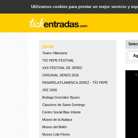
Utilizamos cookies para prestar un mejor servicio y expe
.
Plataforma para la Venta y Gestion de Entradas
Selec
Jerez
Teatro Villamarta
TIO PEPE FESTIVAL
XXX FESTIVAL DE JEREZ
‹
ORIGINAL XERES 2026
PASARELA FLAMENCA JEREZ - TÍO PEPE
JRZ 2026
Bodega González-Byass
Claustros de Santo Domingo
Centro Social Blas Infante
Museo de la Atalaya
Museo del Belén
Museo Lola Flores