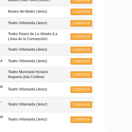
Museo Lola Flores (Jerez)
COMPRAR
Museo del Belén (Jerez)
COMPRAR
Teatro Villamarta (Jerez)
COMPRAR
Teatro Paseo de La Velada (La
COMPRAR
Línea de la Concepción)
Teatro Villamarta (Jerez)
COMPRAR
MA
Teatro Villamarta (Jerez)
COMPRAR
Teatro Municipal Horacio
COMPRAR
Noguera (Isla Cristina)
ON
Teatro Villamarta (Jerez)
COMPRAR
–
Teatro Villamarta (Jerez)
COMPRAR
IA
Teatro Villamarta (Jerez)
COMPRAR