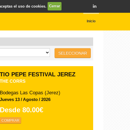
 aceptas el uso de cookies.
Cerrar
Inicio
SELECCIONAR
Los Viernes Flamenco -
Claustros de Santo Domingo
FEDERACIÓN LOCAL DE PEÑAS
FLAMENCAS DE JEREZ
Claustros de Santo Domingo (Jerez)
Viernes 14 / Agosto / 2026
Desde
15.00€