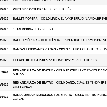
t/2026
VISITAS DE OCTUBRE
MUSEO LOLA FLORES
t/2026
VISITAS DE OCTUBRE
MUSEO DEL BELÉN
t/2026
BALLET Y ÓPERA – CICLO LÍRICA
EL AMOR BRUJO / LA VIDA BREVE
t/2026
JUAN MEDINA
JUAN MEDINA
t/2026
BALLET Y ÓPERA – CICLO LÍRICA
EL AMOR BRUJO / LA VIDA BREVE
t/2026
DANZAS LATINOAMERICANAS – CICLO CLÁSICA
CUARTETO BRU
t/2026
EL LAGO DE LOS CISNES de TCHAIKOVSKY
BALLET DE KIEV
RED ANDALUZA DE TEATRO – CICLO TEATRO
LA VENGANZA DE D
t/2026
MENDO
RED ANDALUZA DE TEATRO – CICLO DANZA
CUÁL ES MI NOMBRE 
t/2026
DA.TE DANZA
HARDCORE, UN MONÓLOGO FUERTECITO – CICLO TEATRO
PATRIC
t/2026
GALVÁN