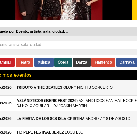
eda por Evento, artista, sala, ciudad, ...
amiliar
Teatro
Música
Ópera
Danza
Flamenco
Carnaval
ximos eventos
o/2026
TRIBUTO A THE BEATLES
GLORY NIGHTS CONCERTS
ASLÁNDTICOS (IBERICFEST 2026)
ASLÁNDTICOS + ANIMAL ROCK +
o/2026
DJ NOLO AGUILAR + DJ JOAKIN MARTIN
o/2026
LA FIESTA DE LOS 80S-ISLA CRISTINA
ABONO 7 Y 8 DE AGOSTO
o/2026
TIO PEPE FESTIVAL JEREZ
LOQUILLO