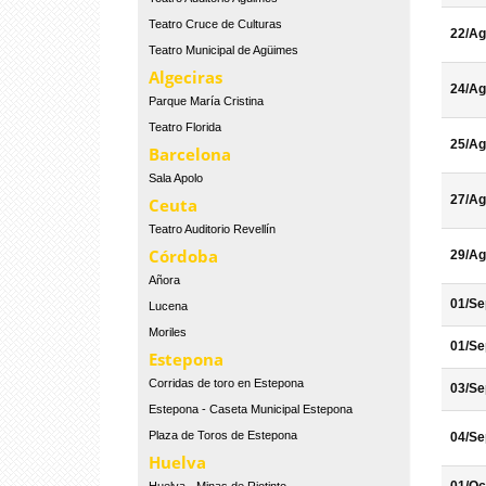
Teatro Cruce de Culturas
22/Ag
Teatro Municipal de Agüimes
Algeciras
24/Ag
Parque María Cristina
Teatro Florida
25/Ag
Barcelona
Sala Apolo
27/Ag
Ceuta
Teatro Auditorio Revellín
Córdoba
29/Ag
Añora
01/Se
Lucena
Moriles
01/Se
Estepona
Corridas de toro en Estepona
03/Se
Estepona - Caseta Municipal Estepona
Plaza de Toros de Estepona
04/Se
Huelva