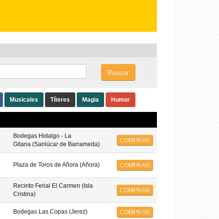
COMPRAR
Buscar
Musicales
Títeres
Magia
Humor
Bodegas Hidalgo - La
COMPRAR
Gitana (Sanlúcar de Barrameda)
Plaza de Toros de Añora (Añora)
COMPRAR
Recinto Ferial El Carmen (Isla
COMPRAR
Cristina)
Bodegas Las Copas (Jerez)
COMPRAR