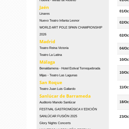
01/Oc
Huelva - Minas de Riotinto
Jaén
01/Oc
Linares
Nuevo Teatro Infanta Leonor
02/Oc
WORLD ART POLE SPAIN CHAMPIONSHIP
2026
02/Oc
Madrid
Teatro Reina Victoria
04/Oc
Teatro La Latina
10/Oc
Málaga
Benaldamena - Hotel Estival Torrequebrada
10/Oc
Mijas - Teatro Las Lagunas
San Roque
11/Oc
Teatro Juan Luis Galiardo
Sanlúcar de Barrameda
18/Oc
Auditorio Manolo Sanlúcar
FESTIVAL GASTROMÚSICA V EDICIÓN
SANLÚCAR FUSIÓN 2025
23/Oc
Glory Nights Concerts