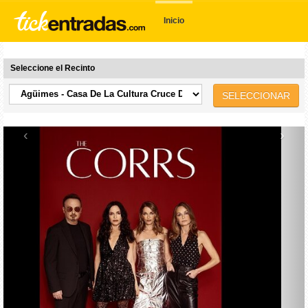
Inicio
Seleccione el Recinto
SELECCIONAR
‹
›