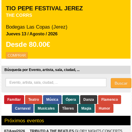
TIO PEPE FESTIVAL JEREZ
THE CORRS
Bodegas Las Copas (Jerez)
Jueves 13 / Agosto / 2026
Desde
80.00€
COMPRAR
Búsqueda por Evento, artista, sala, ciudad, ...
Buscar
Familiar
Teatro
Música
Ópera
Danza
Flamenco
Carnaval
Musicales
Títeres
Magia
Humor
Próximos eventos
07/Ago/2026
TRIBUTO A THE BEATLES
GLORY NIGHTS CONCERTS