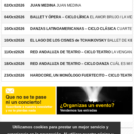
02/Oct/2026
JUAN MEDINA
JUAN MEDINA
04/Oct/2026
BALLET Y ÓPERA – CICLO LÍRICA
EL AMOR BRUJO / LA VID
10/Oct/2026
DANZAS LATINOAMERICANAS – CICLO CLÁSICA
CUARTET
10/Oct/2026
EL LAGO DE LOS CISNES de TCHAIKOVSKY
BALLET DE KIE
11/Oct/2026
RED ANDALUZA DE TEATRO – CICLO TEATRO
LA VENGANZ
18/Oct/2026
RED ANDALUZA DE TEATRO – CICLO DANZA
CUÁL ES MI 
23/Oct/2026
HARDCORE, UN MONÓLOGO FUERTECITO – CICLO TEATR
Utilizamos cookies para prestar un mejor servicio y