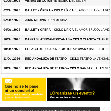
01/Oct/2026
VISITAS DE OCTUBRE
MUSEO DEL BELÉN
02/Oct/2026
BALLET Y ÓPERA – CICLO LÍRICA
EL AMOR BRUJO / LA VID
02/Oct/2026
JUAN MEDINA
JUAN MEDINA
04/Oct/2026
BALLET Y ÓPERA – CICLO LÍRICA
EL AMOR BRUJO / LA VID
10/Oct/2026
DANZAS LATINOAMERICANAS – CICLO CLÁSICA
CUARTET
10/Oct/2026
EL LAGO DE LOS CISNES de TCHAIKOVSKY
BALLET DE KIE
11/Oct/2026
RED ANDALUZA DE TEATRO – CICLO TEATRO
LA VENGANZ
18/Oct/2026
RED ANDALUZA DE TEATRO – CICLO DANZA
CUÁL ES MI 