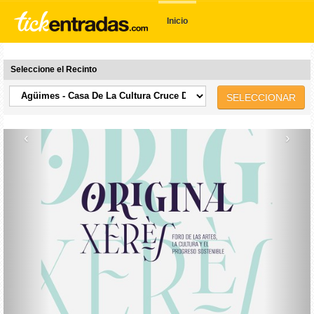
Inicio
Seleccione el Recinto
SELECCIONAR
‹
›