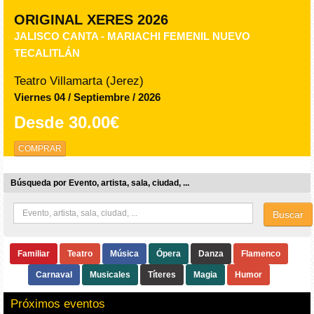
ORIGINAL XERES 2026
JALISCO CANTA - MARIACHI FEMENIL NUEVO
TECALITLÁN
Teatro Villamarta (Jerez)
Viernes 04 / Septiembre / 2026
Desde
30.00€
COMPRAR
Búsqueda por Evento, artista, sala, ciudad, ...
Buscar
Familiar
Teatro
Música
Ópera
Danza
Flamenco
Carnaval
Musicales
Títeres
Magia
Humor
Próximos eventos