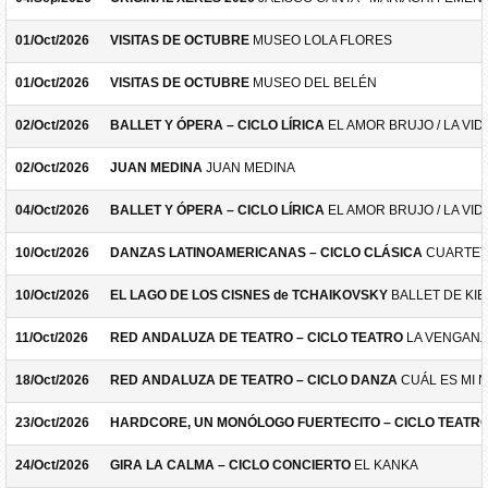
01/Oct/2026
VISITAS DE OCTUBRE
MUSEO LOLA FLORES
01/Oct/2026
VISITAS DE OCTUBRE
MUSEO DEL BELÉN
02/Oct/2026
BALLET Y ÓPERA – CICLO LÍRICA
EL AMOR BRUJO / LA VID
02/Oct/2026
JUAN MEDINA
JUAN MEDINA
04/Oct/2026
BALLET Y ÓPERA – CICLO LÍRICA
EL AMOR BRUJO / LA VID
10/Oct/2026
DANZAS LATINOAMERICANAS – CICLO CLÁSICA
CUARTET
10/Oct/2026
EL LAGO DE LOS CISNES de TCHAIKOVSKY
BALLET DE KIE
11/Oct/2026
RED ANDALUZA DE TEATRO – CICLO TEATRO
LA VENGANZ
18/Oct/2026
RED ANDALUZA DE TEATRO – CICLO DANZA
CUÁL ES MI 
23/Oct/2026
HARDCORE, UN MONÓLOGO FUERTECITO – CICLO TEATR
24/Oct/2026
GIRA LA CALMA – CICLO CONCIERTO
EL KANKA