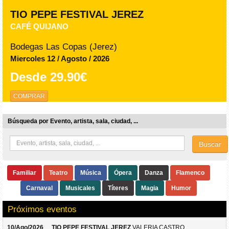
TIO PEPE FESTIVAL JEREZ
CAFÉ QUIJANO
Bodegas Las Copas (Jerez)
Miercoles 12 / Agosto / 2026
Desde
29.90€
COMPRAR
Búsqueda por Evento, artista, sala, ciudad, ...
Buscar
Familiar
Teatro
Música
Ópera
Danza
Flamenco
Carnaval
Musicales
Títeres
Magia
Humor
Próximos eventos
10/Ago/2026
TIO PEPE FESTIVAL JEREZ
VALERIA CASTRO