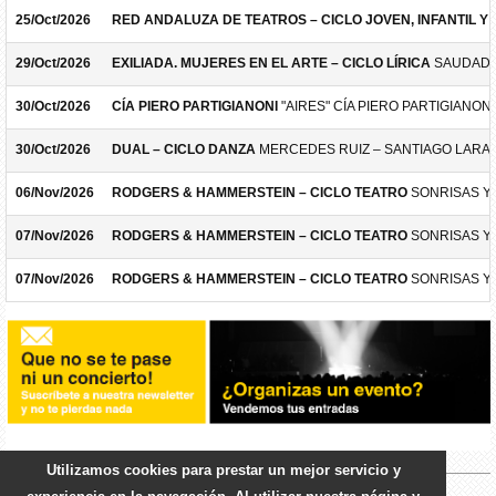
25/Oct/2026
RED ANDALUZA DE TEATROS – CICLO JOVEN, INFANTIL Y F
29/Oct/2026
EXILIADA. MUJERES EN EL ARTE – CICLO LÍRICA
SAUDADE
30/Oct/2026
CÍA PIERO PARTIGIANONI
"AIRES" CÍA PIERO PARTIGIANONI
30/Oct/2026
DUAL – CICLO DANZA
MERCEDES RUIZ – SANTIAGO LARA
06/Nov/2026
RODGERS & HAMMERSTEIN – CICLO TEATRO
SONRISAS Y
07/Nov/2026
RODGERS & HAMMERSTEIN – CICLO TEATRO
SONRISAS Y
07/Nov/2026
RODGERS & HAMMERSTEIN – CICLO TEATRO
SONRISAS Y
Utilizamos cookies para prestar un mejor servicio y