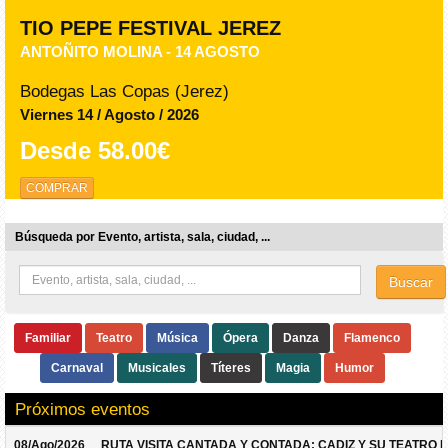
TIO PEPE FESTIVAL JEREZ
ANTOÑITO MOLINA - 14 AGOSTO
Bodegas Las Copas (Jerez)
Viernes 14 / Agosto / 2026
Desde
58.00€
COMPRAR
Búsqueda por Evento, artista, sala, ciudad, ...
Buscar
Familiar
Teatro
Música
Ópera
Danza
Flamenco
Carnaval
Musicales
Títeres
Magia
Humor
Próximos eventos
08/Ago/2026
RUTA VISITA CANTADA Y CONTADA: CADIZ Y SU TEATRO 