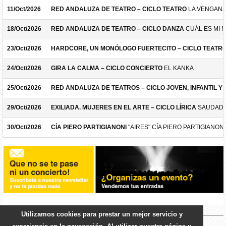
11/Oct/2026
RED ANDALUZA DE TEATRO – CICLO TEATRO
LA VENGANZ
18/Oct/2026
RED ANDALUZA DE TEATRO – CICLO DANZA
CUÁL ES MI 
23/Oct/2026
HARDCORE, UN MONÓLOGO FUERTECITO – CICLO TEATR
24/Oct/2026
GIRA LA CALMA – CICLO CONCIERTO
EL KANKA
25/Oct/2026
RED ANDALUZA DE TEATROS – CICLO JOVEN, INFANTIL Y F
29/Oct/2026
EXILIADA. MUJERES EN EL ARTE – CICLO LÍRICA
SAUDADE
30/Oct/2026
CÍA PIERO PARTIGIANONI
"AIRES" CÍA PIERO PARTIGIANONI
Utilizamos cookies para prestar un mejor servicio y