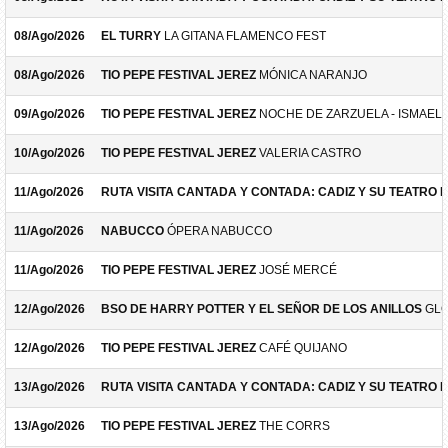
08/Ago/2026
EL TURRY
LA GITANA FLAMENCO FEST
08/Ago/2026
TIO PEPE FESTIVAL JEREZ
MÓNICA NARANJO
09/Ago/2026
TIO PEPE FESTIVAL JEREZ
NOCHE DE ZARZUELA - ISMAEL 
10/Ago/2026
TIO PEPE FESTIVAL JEREZ
VALERIA CASTRO
11/Ago/2026
RUTA VISITA CANTADA Y CONTADA: CADIZ Y SU TEATRO 
11/Ago/2026
NABUCCO
ÓPERA NABUCCO
11/Ago/2026
TIO PEPE FESTIVAL JEREZ
JOSÉ MERCÉ
12/Ago/2026
BSO DE HARRY POTTER Y EL SEÑOR DE LOS ANILLOS
GLO
12/Ago/2026
TIO PEPE FESTIVAL JEREZ
CAFÉ QUIJANO
13/Ago/2026
RUTA VISITA CANTADA Y CONTADA: CADIZ Y SU TEATRO 
13/Ago/2026
TIO PEPE FESTIVAL JEREZ
THE CORRS