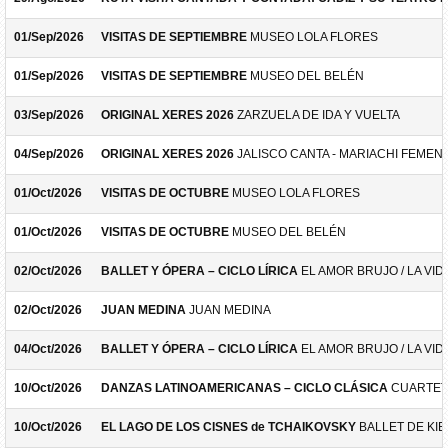
01/Sep/2026
VISITAS DE SEPTIEMBRE
MUSEO LOLA FLORES
01/Sep/2026
VISITAS DE SEPTIEMBRE
MUSEO DEL BELÉN
03/Sep/2026
ORIGINAL XERES 2026
ZARZUELA DE IDA Y VUELTA
04/Sep/2026
ORIGINAL XERES 2026
JALISCO CANTA - MARIACHI FEMEN
01/Oct/2026
VISITAS DE OCTUBRE
MUSEO LOLA FLORES
01/Oct/2026
VISITAS DE OCTUBRE
MUSEO DEL BELÉN
02/Oct/2026
BALLET Y ÓPERA – CICLO LÍRICA
EL AMOR BRUJO / LA VID
02/Oct/2026
JUAN MEDINA
JUAN MEDINA
04/Oct/2026
BALLET Y ÓPERA – CICLO LÍRICA
EL AMOR BRUJO / LA VID
10/Oct/2026
DANZAS LATINOAMERICANAS – CICLO CLÁSICA
CUARTET
10/Oct/2026
EL LAGO DE LOS CISNES de TCHAIKOVSKY
BALLET DE KIE