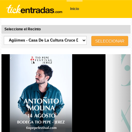
Inicio
Seleccione el Recinto
SELECCIONAR
‹
›