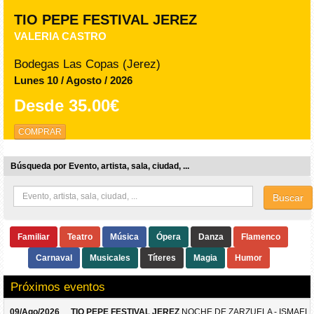
TIO PEPE FESTIVAL JEREZ
VALERIA CASTRO
Bodegas Las Copas (Jerez)
Lunes 10 / Agosto / 2026
Desde
35.00€
COMPRAR
Búsqueda por Evento, artista, sala, ciudad, ...
Buscar
Familiar
Teatro
Música
Ópera
Danza
Flamenco
Carnaval
Musicales
Títeres
Magia
Humor
Próximos eventos
09/Ago/2026
TIO PEPE FESTIVAL JEREZ
NOCHE DE ZARZUELA - ISMAEL 