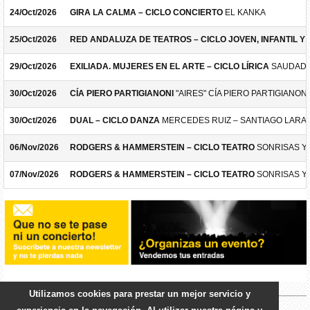
24/Oct/2026
GIRA LA CALMA – CICLO CONCIERTO
EL KANKA
25/Oct/2026
RED ANDALUZA DE TEATROS – CICLO JOVEN, INFANTIL Y F
29/Oct/2026
EXILIADA. MUJERES EN EL ARTE – CICLO LÍRICA
SAUDADE
30/Oct/2026
CÍA PIERO PARTIGIANONI
"AIRES" CÍA PIERO PARTIGIANONI
30/Oct/2026
DUAL – CICLO DANZA
MERCEDES RUIZ – SANTIAGO LARA
06/Nov/2026
RODGERS & HAMMERSTEIN – CICLO TEATRO
SONRISAS Y
07/Nov/2026
RODGERS & HAMMERSTEIN – CICLO TEATRO
SONRISAS Y
Utilizamos cookies para prestar un mejor servicio y