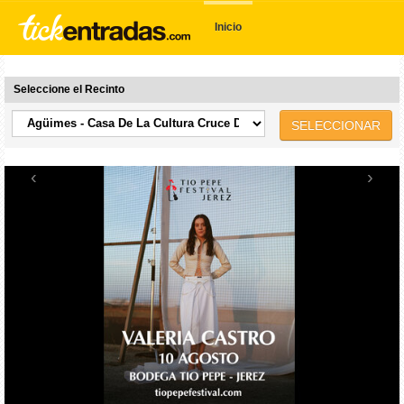
Inicio
Seleccione el Recinto
SELECCIONAR
‹
›