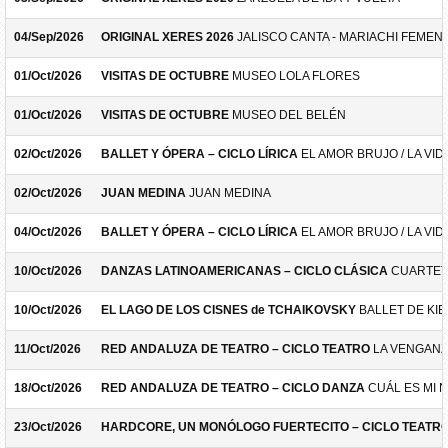
04/Sep/2026
ORIGINAL XERES 2026
JALISCO CANTA - MARIACHI FEMEN
01/Oct/2026
VISITAS DE OCTUBRE
MUSEO LOLA FLORES
01/Oct/2026
VISITAS DE OCTUBRE
MUSEO DEL BELÉN
02/Oct/2026
BALLET Y ÓPERA – CICLO LÍRICA
EL AMOR BRUJO / LA VID
02/Oct/2026
JUAN MEDINA
JUAN MEDINA
04/Oct/2026
BALLET Y ÓPERA – CICLO LÍRICA
EL AMOR BRUJO / LA VID
10/Oct/2026
DANZAS LATINOAMERICANAS – CICLO CLÁSICA
CUARTET
10/Oct/2026
EL LAGO DE LOS CISNES de TCHAIKOVSKY
BALLET DE KIE
11/Oct/2026
RED ANDALUZA DE TEATRO – CICLO TEATRO
LA VENGANZ
18/Oct/2026
RED ANDALUZA DE TEATRO – CICLO DANZA
CUÁL ES MI 
23/Oct/2026
HARDCORE, UN MONÓLOGO FUERTECITO – CICLO TEATR